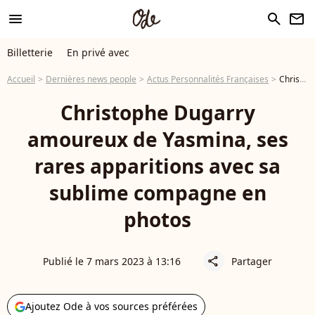
menu
search
newsletter
Billetterie
En privé avec
Accueil
Dernières news people
Actus Personnalités Françaises
Christophe Dugarry amoureux de Yasmina, ses rares apparitions avec sa sublime compagne en photos
Christophe Dugarry
amoureux de Yasmina, ses
rares apparitions avec sa
sublime compagne en
photos
Publié le 7 mars 2023 à 13:16
Partager
share
Ajoutez Ode à vos sources préférées