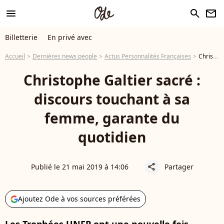
menu
search
newsletter
Billetterie
En privé avec
Accueil
Dernières news people
Actus Personnalités Françaises
Christophe Galtier sacré : discours touchant à sa femme, garante du quotidien
Christophe Galtier sacré :
discours touchant à sa
femme, garante du
quotidien
Publié le 21 mai 2019 à 14:06
Partager
share
Ajoutez Ode à vos sources préférées