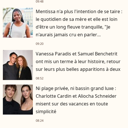
09:48
Mentissa n'a plus l'intention de se taire :
le quotidien de sa mère et elle est loin
d'être un long fleuve tranquille, "Je
n'aurais jamais cru en parler
publiquement"
09:20
Vanessa Paradis et Samuel Benchetrit
ont mis un terme à leur histoire, retour
sur leurs plus belles apparitions à deux
08:52
Ni plage privée, ni bassin grand luxe :
Charlotte Cardin et Aliocha Schneider
misent sur des vacances en toute
simplicité
08:24