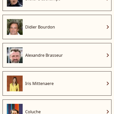
chevron_right
Didier Bourdon
chevron_right
Alexandre Brasseur
chevron_right
Iris Mittenaere
chevron_right
Coluche