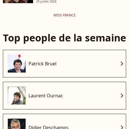
29 juillet 2026
MISS FRANCE
Top people de la semaine
chevron_right
Patrick Bruel
chevron_right
Laurent Ournac
chevron_right
Didier Deschamps