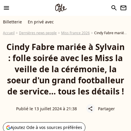
menu
search
newsletter
Billetterie
En privé avec
Accueil
Dernières news people
Miss France 2026
Cindy Fabre mariée à Sylvain : folle soirée avec les Miss la veille de la cérémonie, la soeur d'un grand footballeur de service... tous les détails !
Cindy Fabre mariée à Sylvain
: folle soirée avec les Miss la
veille de la cérémonie, la
soeur d'un grand footballeur
de service... tous les détails !
Publié le 13 juillet 2024 à 21:38
Partager
share
Ajoutez Ode à vos sources préférées