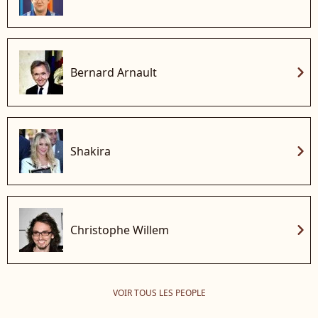
chevron_right
Bernard Arnault
chevron_right
Shakira
chevron_right
Christophe Willem
VOIR TOUS LES PEOPLE