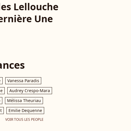
les Lellouche
dernière Une
ances
e
Vanessa Paradis
le
Audrey Crespo-Mara
o
Mélissa Theuriau
t
Emilie Dequenne
VOIR TOUS LES PEOPLE