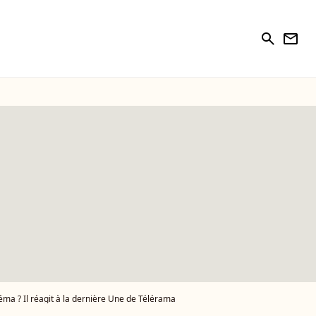
search
newsletter
éma ? Il réagit à la dernière Une de Télérama