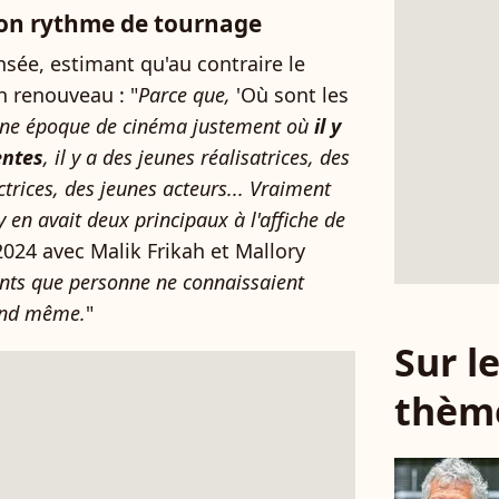
son rythme de tournage
nsée, estimant qu'au contraire le
n renouveau : "
Parce que,
'Où sont les
une époque de cinéma justement où
il y
entes
, il y a des jeunes réalisatrices, des
ctrices, des jeunes acteurs... Vraiment
y en avait deux principaux à l'affiche de
2024 avec Malik Frikah et Mallory
nts que personne ne connaissaient
and même.
"
Sur 
thèm