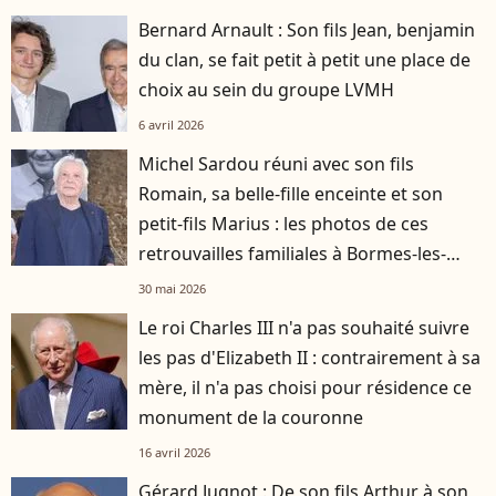
Bernard Arnault : Son fils Jean, benjamin
du clan, se fait petit à petit une place de
choix au sein du groupe LVMH
6 avril 2026
Michel Sardou réuni avec son fils
Romain, sa belle-fille enceinte et son
petit-fils Marius : les photos de ces
retrouvailles familiales à Bormes-les-
Mimosas
30 mai 2026
Le roi Charles III n'a pas souhaité suivre
les pas d'Elizabeth II : contrairement à sa
mère, il n'a pas choisi pour résidence ce
monument de la couronne
16 avril 2026
Gérard Jugnot : De son fils Arthur à son