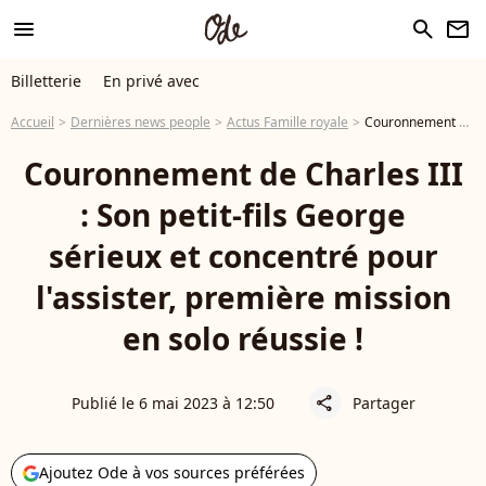
menu
search
newsletter
Billetterie
En privé avec
Accueil
Dernières news people
Actus Famille royale
Couronnement de Charles III : Son petit-fils George sérieux et concentré pour l'assister, première mission en solo réussie !
Couronnement de Charles III
: Son petit-fils George
sérieux et concentré pour
l'assister, première mission
en solo réussie !
Publié le 6 mai 2023 à 12:50
Partager
share
Ajoutez Ode à vos sources préférées