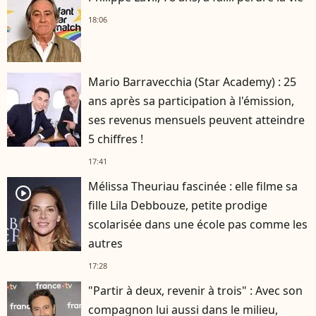
18:06
Mario Barravecchia (Star Academy) : 25
ans après sa participation à l'émission,
ses revenus mensuels peuvent atteindre
5 chiffres !
17:41
Mélissa Theuriau fascinée : elle filme sa
player2
fille Lila Debbouze, petite prodige
scolarisée dans une école pas comme les
autres
17:28
"Partir à deux, revenir à trois" : Avec son
compagnon lui aussi dans le milieu,