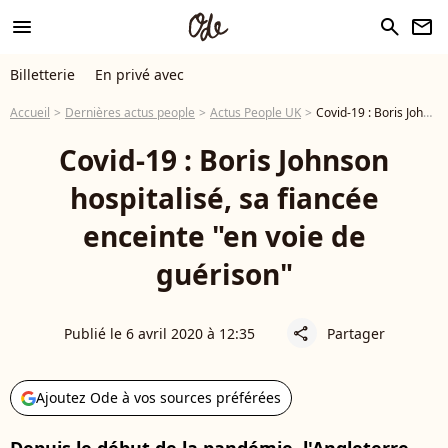
menu
search
newsletter
Billetterie
En privé avec
Accueil
Dernières actus people
Actus People UK
Covid-19 : Boris Johnson hospitalisé, sa fiancée enceinte "en voie de guérison"
Covid-19 : Boris Johnson
hospitalisé, sa fiancée
enceinte "en voie de
guérison"
Publié le 6 avril 2020 à 12:35
Partager
share
Ajoutez Ode à vos sources préférées