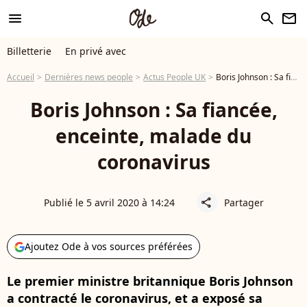
menu
search
newsletter
Billetterie
En privé avec
Accueil
Dernières news people
Actus People UK
Boris Johnson : Sa fiancée, enceinte, malade du coronavirus
Boris Johnson : Sa fiancée,
enceinte, malade du
coronavirus
Publié le 5 avril 2020 à 14:24
Partager
share
Ajoutez Ode à vos sources préférées
Le premier ministre britannique Boris Johnson
a contracté le coronavirus, et a exposé sa