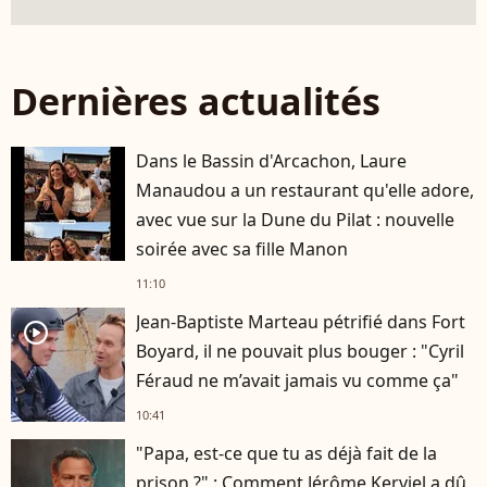
Dernières actualités
Dans le Bassin d'Arcachon, Laure
Manaudou a un restaurant qu'elle adore,
avec vue sur la Dune du Pilat : nouvelle
soirée avec sa fille Manon
11:10
Jean-Baptiste Marteau pétrifié dans Fort
player2
Boyard, il ne pouvait plus bouger : "Cyril
Féraud ne m’avait jamais vu comme ça"
10:41
"Papa, est-ce que tu as déjà fait de la
prison ?" : Comment Jérôme Kerviel a dû