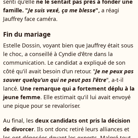
senti qu'elle
ne le sentait pas près à fonder une
famille. "
Je suis vexé, ça me blesse
",
a réagi
Jauffrey face caméra.
Fin du mariage
Estelle Dossin, voyant bien que Jauffrey était sous
le choc, a conseillé à Cyndie d'être dans la
communication. Le candidat a expliqué de son
côté qu'il avait besoin d'un retour. "
Je ne peux pas
sauver quelqu'un qui ne peut pas l'être
", a-t-il
lancé.
Une remarque qui a fortement déplu à la
jeune femme
. Elle estimait qu'il lui avait envoyé
une pique pour se revaloriser.
Au final, les
deux candidats ont pris la décision
de divorcer
. Ils ont donc retiré leurs alliances et
les ont déposées devant les experts. Malgré tout,