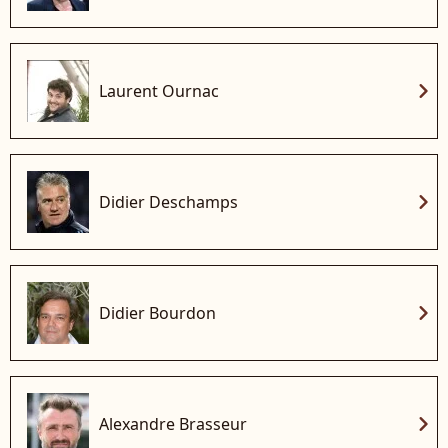
chevron_right
Laurent Ournac
chevron_right
Didier Deschamps
chevron_right
Didier Bourdon
chevron_right
Alexandre Brasseur