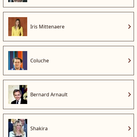
chevron_right
Iris Mittenaere
chevron_right
Coluche
chevron_right
Bernard Arnault
chevron_right
Shakira