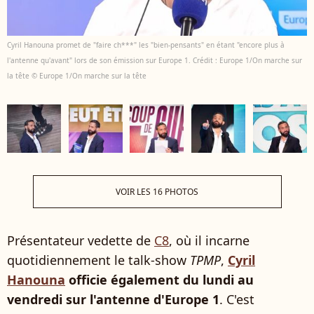
Cyril Hanouna promet de "faire ch***" les "bien-pensants" en étant "encore plus à
l'antenne qu'avant" lors de son émission sur Europe 1. Crédit : Europe 1/On marche sur
la tête © Europe 1/On marche sur la tête
VOIR LES 16 PHOTOS
Présentateur vedette de
C8
, où il incarne
quotidiennement le talk-show
TPMP
,
Cyril
Hanouna
officie également du lundi au
vendredi sur l'antenne d'Europe 1
. C'est