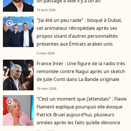
un passage à vide il y a un an
15 avril 2026
"J’ai été un peu raide" : bloqué à Dubaï,
player2
cet animateur rétropédale après ses
propos visant d'autres personnalités
présentes aux Émirats arabes unis
3 mars 2026
France Inter : Une figure de la radio très
remontée contre Nagui après un sketch
de Julie Conti dans La Bande originale
19 mars 2026
“C’est un moment que j’attendais” : Flavie
player2
Flament explique pourquoi elle évoque
Patrick Bruel aujourd’hui, plusieurs
années après les faits qu’elle dénonce