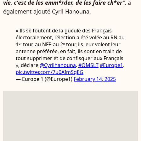
vie, c'est de les emm*rder, de les faire ch*er
"
, a
également ajouté Cyril Hanouna.
« Ils se foutent de la gueule des Français
électoralement, l’élection a été volée au RN au
1ᵉʳ tour, au NFP au 2ᵉ tour, ils leur volent leur
antenne préférée, en fait, ils sont en train de
tout supprimer et de confisquer aux Français
», déclare
@Cyrilhanouna
.
#OMSLT
#Europe1
.
pic.twitter.com/7u0AImSqEG
— Europe 1 (@Europe1)
February 14, 2025