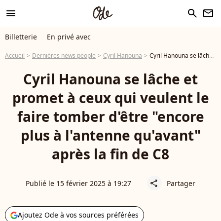
menu
search
newsletter
Billetterie
En privé avec
Accueil
Dernières news people
Cyril Hanouna
Cyril Hanouna se lâche et promet à ceux qui veulent le faire tomber d'être "encore plus à l'antenne qu'avant" après la fin de C8
Cyril Hanouna se lâche et
promet à ceux qui veulent le
faire tomber d'être "encore
plus à l'antenne qu'avant"
après la fin de C8
Publié le 15 février 2025 à 19:27
Partager
share
Ajoutez Ode à vos sources préférées