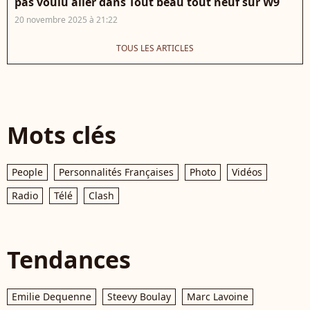
pas voulu aller dans Tout beau tout neuf sur W9
20 novembre 2025 à 21:22
TOUS LES ARTICLES
Mots clés
People
Personnalités Françaises
Photo
Vidéos
Radio
Télé
Clash
Tendances
Emilie Dequenne
Steevy Boulay
Marc Lavoine