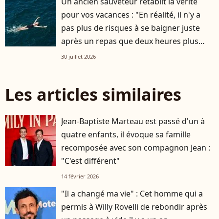
Un ancien sauveteur rétablit la vérité
pour vos vacances : "En réalité, il n'y a
pas plus de risques à se baigner juste
après un repas que deux heures plus
tard"
30 juillet 2026
Les articles similaires
Jean-Baptiste Marteau est passé d'un à
quatre enfants, il évoque sa famille
recomposée avec son compagnon Jean :
"C'est différent"
14 février 2026
"Il a changé ma vie" : Cet homme qui a
permis à Willy Rovelli de rebondir après