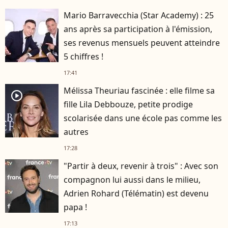
Mario Barravecchia (Star Academy) : 25
ans après sa participation à l'émission,
ses revenus mensuels peuvent atteindre
5 chiffres !
17:41
Mélissa Theuriau fascinée : elle filme sa
player2
fille Lila Debbouze, petite prodige
scolarisée dans une école pas comme les
autres
17:28
"Partir à deux, revenir à trois" : Avec son
compagnon lui aussi dans le milieu,
Adrien Rohard (Télématin) est devenu
papa !
17:13