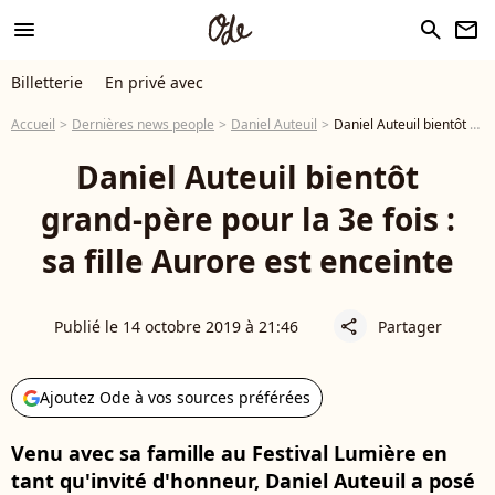
menu
search
newsletter
Billetterie
En privé avec
Accueil
Dernières news people
Daniel Auteuil
Daniel Auteuil bientôt grand-père pour la 3e fois : sa fille Aurore est enceinte
Daniel Auteuil bientôt
grand-père pour la 3e fois :
sa fille Aurore est enceinte
Publié le 14 octobre 2019 à 21:46
Partager
share
Ajoutez Ode à vos sources préférées
Venu avec sa famille au Festival Lumière en
tant qu'invité d'honneur, Daniel Auteuil a posé