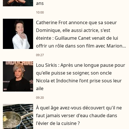
ans
10:00
Catherine Frot annonce que sa soeur
Dominique, elle aussi actrice, s'est
éteinte : Guillaume Canet venait de lui
offrir un rôle dans son film avec Marion
Cotillard
09:27
Lou Sirkis : Après une longue pause pour
qu'elle puisse se soigner, son oncle
Nicola et Indochine l’ont prise sous leur
aile
09:20
À quel âge avez-vous découvert qu'il ne
faut jamais verser d'eau chaude dans
l'évier de la cuisine ?