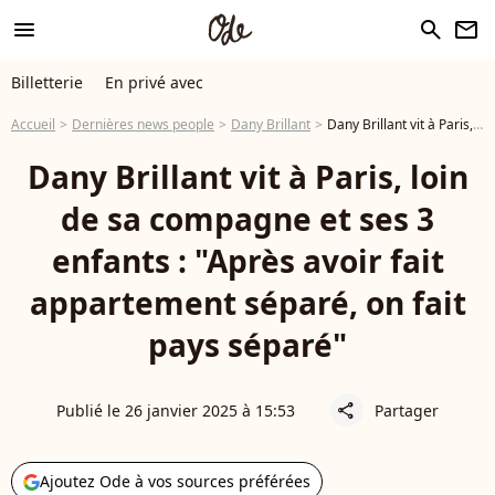
menu
search
newsletter
Billetterie
En privé avec
Accueil
Dernières news people
Dany Brillant
Dany Brillant vit à Paris, loin de sa compagne et ses 3 enfants : "Après avoir fait appartement séparé, on fait pays séparé"
Dany Brillant vit à Paris, loin
de sa compagne et ses 3
enfants : "Après avoir fait
appartement séparé, on fait
pays séparé"
Publié le 26 janvier 2025 à 15:53
Partager
share
Ajoutez Ode à vos sources préférées