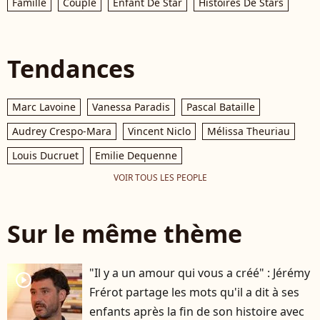
Famille
Couple
Enfant De Star
Histoires De Stars
Tendances
Marc Lavoine
Vanessa Paradis
Pascal Bataille
Audrey Crespo-Mara
Vincent Niclo
Mélissa Theuriau
Louis Ducruet
Emilie Dequenne
VOIR TOUS LES PEOPLE
Sur le même thème
"Il y a un amour qui vous a créé" : Jérémy
player2
Frérot partage les mots qu'il a dit à ses
enfants après la fin de son histoire avec