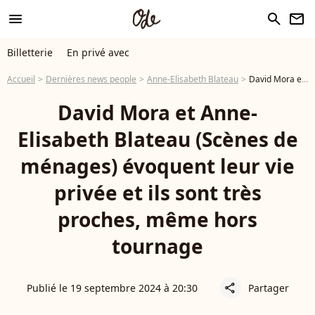
menu
search
newsletter
Billetterie
En privé avec
Accueil
Dernières news people
Anne-Elisabeth Blateau
David Mora et Anne-Elisabeth Blateau (Scènes de ménages) évoquent leur vie privée et ils sont très proches, même hors tournage
David Mora et Anne-
Elisabeth Blateau (Scènes de
ménages) évoquent leur vie
privée et ils sont très
proches, même hors
tournage
Publié le 19 septembre 2024 à 20:30
Partager
share