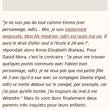
"
Je ne suis pas du tout comme Emma (son
personnage, ndlr)... Moi, je suis
totalement
angoissée. Mon fils (Hadrien, ndlr) est toute ma vie
. Il
aura le droit d'aller seul à l'école à 24 ans !
",
répondait alors Anne-Elisabeth Blateau. Pour
David Mora, c'est le contraire : "
Je peux me trouver
quelques points communs avec Fabien (son
personnage, ndlr). Je ne veux pas que ma petite fille
de 3 ans (qu'il a eue avec sa compagne
Davina Vigné,
ndlr)
se mette debout sur le canapé, par exemple, car
j'ai peur qu'elle tombe. J'ai toujours du mal à me
détendre.
" Mais ils sont donc finalement deux
parents très inquiets pour leurs enfants.