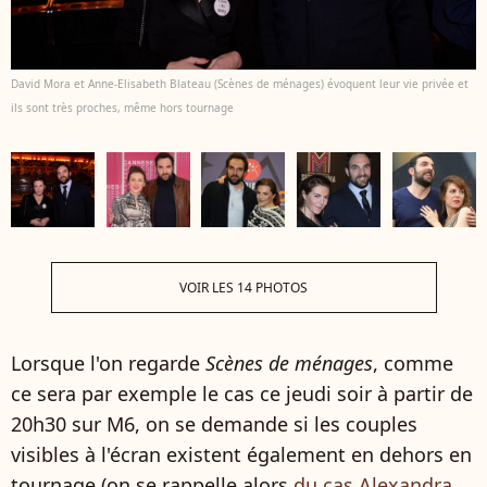
David Mora et Anne-Elisabeth Blateau (Scènes de ménages) évoquent leur vie privée et
ils sont très proches, même hors tournage
VOIR LES 14 PHOTOS
Lorsque l'on regarde
Scènes de ménages
, comme
ce sera par exemple le cas ce jeudi soir à partir de
20h30 sur M6, on se demande si les couples
visibles à l'écran existent également en dehors en
tournage (on se rappelle alors
du cas Alexandra