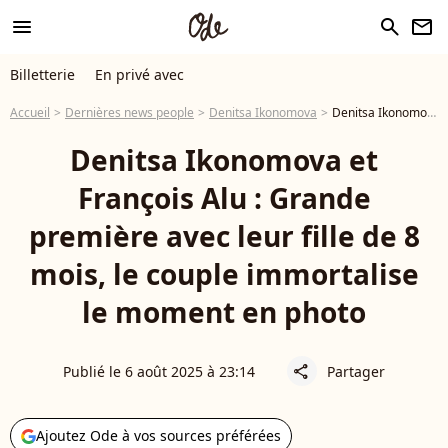
menu
search
newsletter
Billetterie
En privé avec
Accueil
Dernières news people
Denitsa Ikonomova
Denitsa Ikonomova et François Alu : Grande première avec leur fille de 8 mois, le couple immortalise le moment en photo
Denitsa Ikonomova et
François Alu : Grande
première avec leur fille de 8
mois, le couple immortalise
le moment en photo
Publié le 6 août 2025 à 23:14
Partager
share
Ajoutez Ode à vos sources préférées