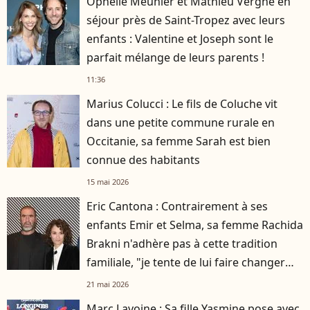
Ophélie Meunier et Mathieu Vergne en
séjour près de Saint-Tropez avec leurs
enfants : Valentine et Joseph sont le
parfait mélange de leurs parents !
11:36
Marius Colucci : Le fils de Coluche vit
dans une petite commune rurale en
Occitanie, sa femme Sarah est bien
connue des habitants
15 mai 2026
Eric Cantona : Contrairement à ses
enfants Emir et Selma, sa femme Rachida
Brakni n'adhère pas à cette tradition
familiale, "je tente de lui faire changer
d'avis"
21 mai 2026
Marc Lavoine : Sa fille Yasmine pose avec