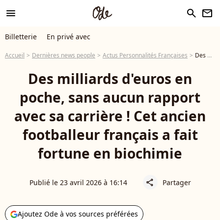
menu
search
newsletter
Billetterie
En privé avec
Accueil
Dernières news people
Actus Personnalités Françaises
Des milliards d'euros en poche, sans aucun rapport avec sa carrière ! Cet ancien footballeur français a fait fortune en biochimie
Des milliards d'euros en
poche, sans aucun rapport
avec sa carrière ! Cet ancien
footballeur français a fait
fortune en biochimie
Publié le 23 avril 2026 à 16:14
Partager
share
Ajoutez Ode à vos sources préférées