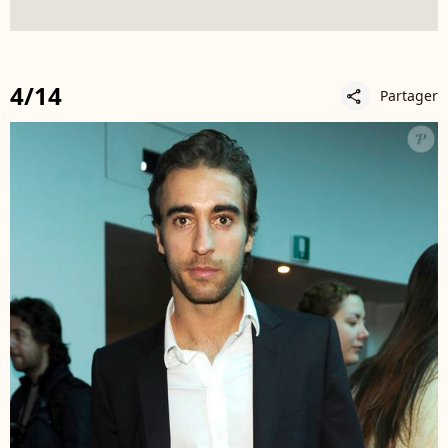
4/14
Partager
share