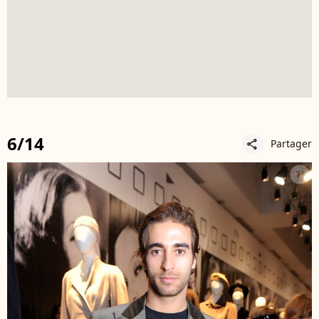
6/14
Partager
share