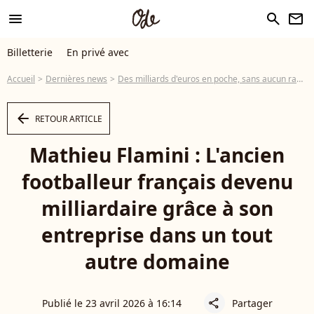
menu
search
newsletter
Billetterie
En privé avec
Accueil
Dernières news
Des milliards d'euros en poche, sans aucun rapport avec sa carrière ! Cet ancien footballeur français a fait fortune en biochimie
arrow_left
RETOUR ARTICLE
Mathieu Flamini : L'ancien
footballeur français devenu
milliardaire grâce à son
entreprise dans un tout
autre domaine
Publié le 23 avril 2026 à 16:14
Partager
share