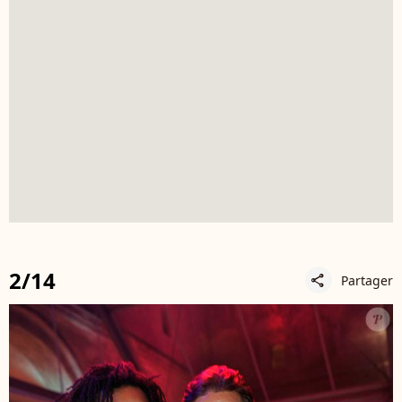
2/14
Partager
share