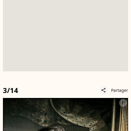
3/14
Partager
share