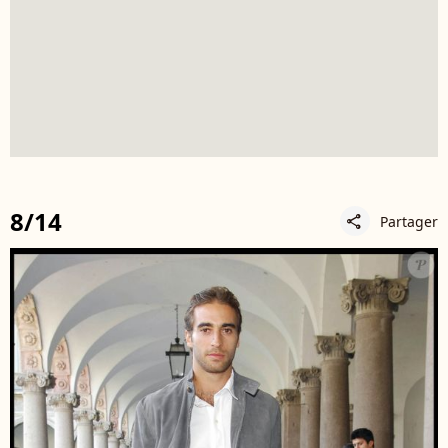
8/14
Partager
share