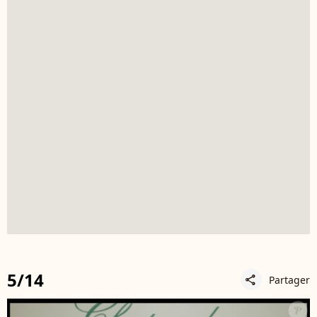
5/14
Partager
share