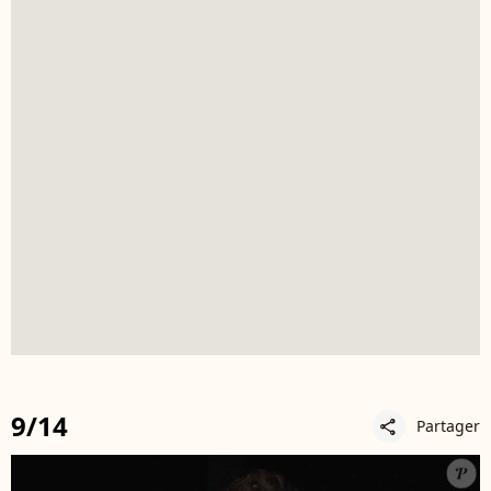
9/14
Partager
share