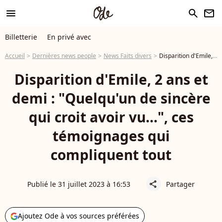
menu
search
newsletter
Billetterie
En privé avec
Accueil
Dernières news people
News Faits divers
Disparition d'Emile, 2 ans et demi : "Quelqu'un de sincère qui croit avoir vu...", ces témoignages qui compliquent tout
Disparition d'Emile, 2 ans et
demi : "Quelqu'un de sincère
qui croit avoir vu...", ces
témoignages qui
compliquent tout
Publié le 31 juillet 2023 à 16:53
Partager
share
Ajoutez Ode à vos sources préférées