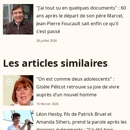
"J'ai tout su en quelques documents" : 60
ans après le départ de son père Marcel,
Jean-Pierre Foucault sait enfin ce qu'il
s'est passé
28 juillet 2026
Les articles similaires
"On est comme deux adolescents" :
player2
Gisèle Pélicot retrouve sa joie de vivre
auprès d’un nouvel homme
15 février 2026
Léon Hesby, fils de Patrick Bruel et
player2
Amanda Sthers, prend la parole après les
derniers événements : "J'ai été bien