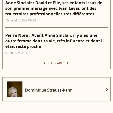
Anne Sinclair : David et Elie, ses enfants issus de
son premier mariage avec Ivan Levaï, ont des
trajectoires professionnelles très différentes
15 juillet 2025 à 06:28
Pierre Nora : Avant Anne Sinclair, il y a eu une
autre femme dans sa vie, très influente et dont il
était resté proche
5 juin 2025 à 11:11
TOUS LES ARTICLES
chevron_right
Dominique Strauss-Kahn