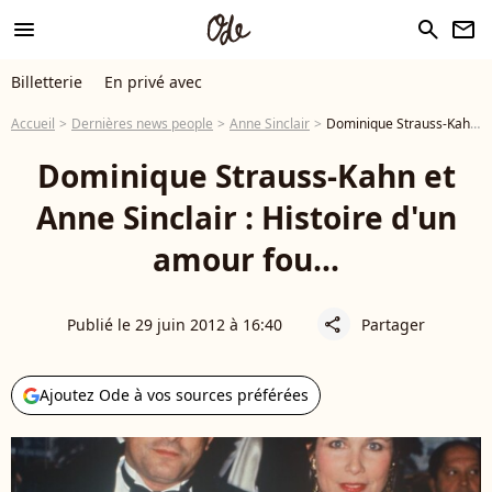
menu
search
newsletter
Billetterie
En privé avec
Accueil
Dernières news people
Anne Sinclair
Dominique Strauss-Kahn et Anne Sinclair : Histoire d'un amour fou...
Dominique Strauss-Kahn et
Anne Sinclair : Histoire d'un
amour fou...
Publié le 29 juin 2012 à 16:40
Partager
share
Ajoutez Ode à vos sources préférées