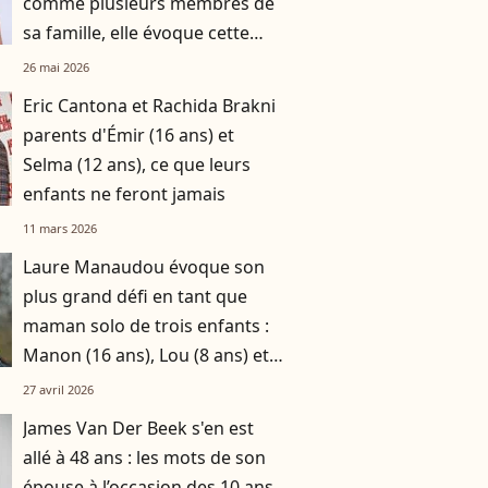
comme plusieurs membres de
sa famille, elle évoque cette
autre alerte reçue il y a trois
26 mai 2026
ans
Eric Cantona et Rachida Brakni
parents d'Émir (16 ans) et
Selma (12 ans), ce que leurs
enfants ne feront jamais
11 mars 2026
Laure Manaudou évoque son
plus grand défi en tant que
maman solo de trois enfants :
Manon (16 ans), Lou (8 ans) et
Sacha (5 ans)
27 avril 2026
James Van Der Beek s'en est
allé à 48 ans : les mots de son
épouse à l’occasion des 10 ans