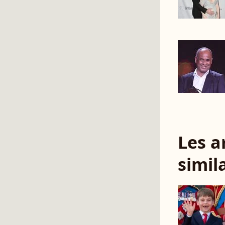
Les a
simil