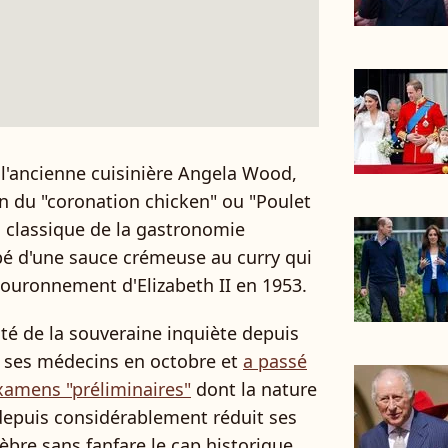
t l'ancienne cuisinière Angela Wood,
on du "coronation chicken" ou "Poulet
n classique de la gastronomie
bé d'une sauce crémeuse au curry qui
couronnement d'Elizabeth II en 1953.
nté de la souveraine inquiète depuis
r ses médecins en octobre et
a passé
examens "préliminaires"
dont la nature
a depuis considérablement réduit ses
èbre sans fanfare le cap historique