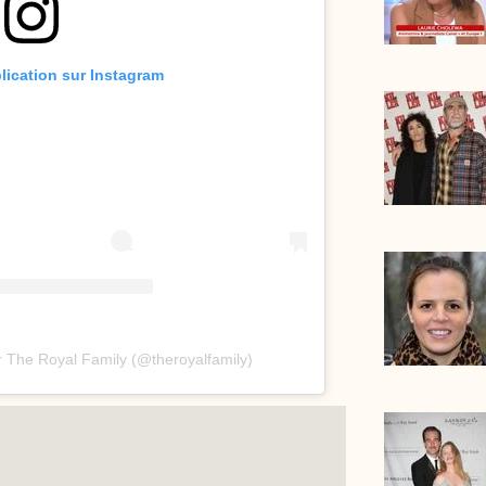
blication sur Instagram
r The Royal Family (@theroyalfamily)