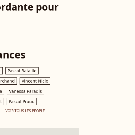
tordante pour
ances
e
Pascal Bataille
archand
Vincent Niclo
a
Vanessa Paradis
t
Pascal Praud
VOIR TOUS LES PEOPLE