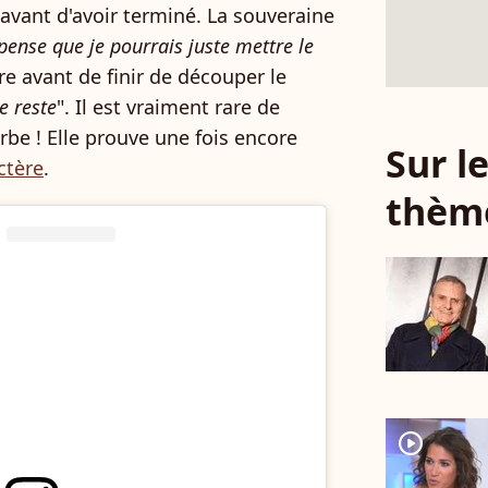
 avant d'avoir terminé. La souveraine
 pense que je pourrais juste mettre le
e avant de finir de découper le
e reste
". Il est vraiment rare de
urbe ! Elle prouve une fois encore
Sur 
ctère
.
thèm
player2