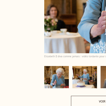
Elizabeth II diva comme jamais : vidéo tordante pour
VOIR