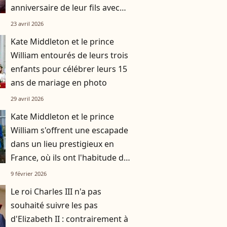
anniversaire de leur fils avec
des images inédites
23 avril 2026
Kate Middleton et le prince
William entourés de leurs trois
enfants pour célébrer leurs 15
ans de mariage en photo
29 avril 2026
Kate Middleton et le prince
William s'offrent une escapade
dans un lieu prestigieux en
France, où ils ont l'habitude de
se rendre avec leurs trois
9 février 2026
enfants
Le roi Charles III n'a pas
souhaité suivre les pas
d'Elizabeth II : contrairement à