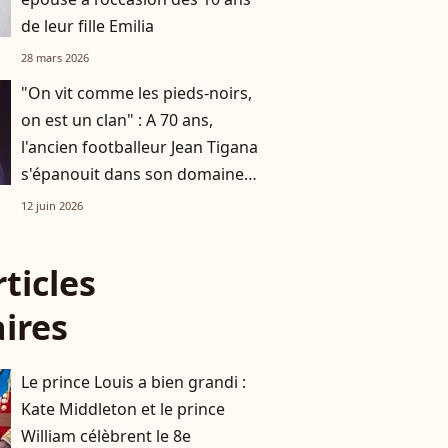
de leur fille Emilia
28 mars 2026
"On vit comme les pieds-noirs,
on est un clan" : A 70 ans,
l'ancien footballeur Jean Tigana
s'épanouit dans son domaine
viticole du Sud de la France
12 juin 2026
rticles
aires
Le prince Louis a bien grandi :
Kate Middleton et le prince
William célèbrent le 8e