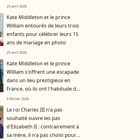
des images inédites
23 avril 2026
Kate Middleton et le prince
William entourés de leurs trois
enfants pour célébrer leurs 15
ans de mariage en photo
29 avril 2026
Kate Middleton et le prince
William s'offrent une escapade
dans un lieu prestigieux en
France, où ils ont l'habitude de
se rendre avec leurs trois
9 février 2026
enfants
Le roi Charles III n'a pas
souhaité suivre les pas
d'Elizabeth II : contrairement à
sa mère, il n'a pas choisi pour