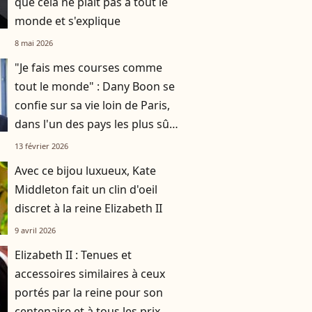
que cela ne plaît pas à tout le
monde et s'explique
8 mai 2026
"Je fais mes courses comme
tout le monde" : Dany Boon se
confie sur sa vie loin de Paris,
dans l'un des pays les plus sûrs
du monde
13 février 2026
Avec ce bijou luxueux, Kate
Middleton fait un clin d'oeil
discret à la reine Elizabeth II
9 avril 2026
Elizabeth II : Tenues et
accessoires similaires à ceux
portés par la reine pour son
centenaire et à tous les prix