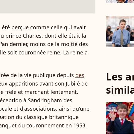
 été perçue comme celle qui avait
u prince Charles, dont elle était la
l'an dernier, moins de la moitié des
le soit couronnée reine. La reine a
Les a
tirée de la vie publique depuis
des
eux apparitions avant son Jubilé de
simil
ée frêle et marchant lentement.
 réception à Sandringham des
le et d'associations, ainsi qu'une
éation du classique britannique
 banquet du couronnement en 1953.