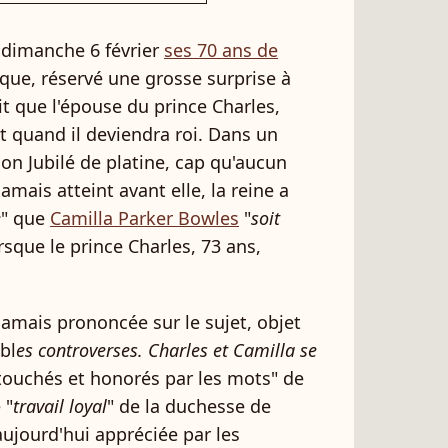
 dimanche 6 février
ses 70 ans de
rique, réservé une grosse surprise à
it que l'épouse du prince Charles,
t quand il deviendra roi. Dans un
son Jubilé de platine, cap qu'aucun
mais atteint avant elle, la reine a
e
" que
Camilla Parker Bowles
"
soit
orsque le prince Charles, 73 ans,
 jamais prononcée sur le sujet, objet
bl
es controverses. Charles et Camilla se
touchés et honorés par les mots" de
 "
travail loyal
" de la duchesse de
aujourd'hui appréciée par les