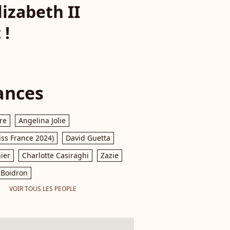
lizabeth II
 !
ances
re
Angelina Jolie
iss France 2024)
David Guetta
ier
Charlotte Casiraghi
Zazie
Boidron
VOIR TOUS LES PEOPLE