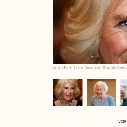
Camilla Parker Bowles future reine : Elizabeth II pren
VOIR