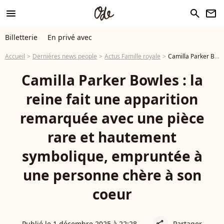
menu
search
newsletter
Billetterie
En privé avec
Accueil
Dernières news people
Actus Famille royale
Camilla Parker Bowles : la reine fait une apparition remarquée avec une pièce rare et hautement symbolique, empruntée à une personne chère à son coeur
Camilla Parker Bowles : la
reine fait une apparition
remarquée avec une pièce
rare et hautement
symbolique, empruntée à
une personne chère à son
coeur
Publié le 1 décembre 2025 à 22:28
Partager
share