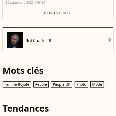
28 septembre 2025 à 09:38
TOUS LES ARTICLES
chevron_right
Roi Charles III
Mots clés
Famille Royale
People
People UK
Photo
Mode
Tendances