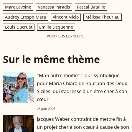
Marc Lavoine
Vanessa Paradis
Pascal Bataille
Audrey Crespo-Mara
Vincent Niclo
Mélissa Theuriau
Louis Ducruet
Emilie Dequenne
VOIR TOUS LES PEOPLE
Sur le même thème
"Mon autre moitié" : jour symbolique
pour Maria Chiara de Bourbon des Deux-
Siciles, qui s’adresse à un être cher à son
cœur
23 juin 2026
Jacques Weber contraint de mettre fin à
un projet cher à son cœur à cause de son