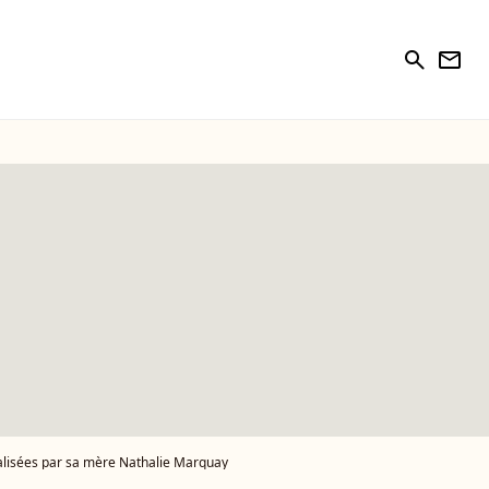
search
newsletter
réalisées par sa mère Nathalie Marquay