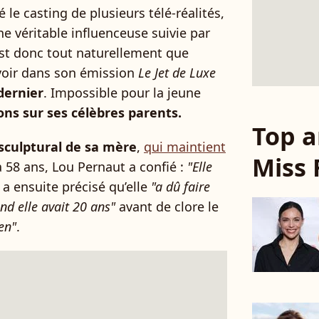
 le casting de plusieurs télé-réalités,
 véritable influenceuse suivie par
est donc tout naturellement que
evoir dans son émission
Le Jet de Luxe
dernier
. Impossible pour la jeune
ns sur ses célèbres parents.
Top a
sculptural de sa mère
,
qui maintient
Miss 
à 58 ans, Lou Pernaut a confié :
"Elle
e a ensuite précisé qu’elle
"a dû faire
nd elle avait 20 ans"
avant de clore le
ien"
.