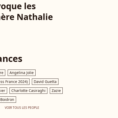
évoque les
mère Nathalie
ances
re
Angelina Jolie
iss France 2024)
David Guetta
ier
Charlotte Casiraghi
Zazie
Boidron
VOIR TOUS LES PEOPLE