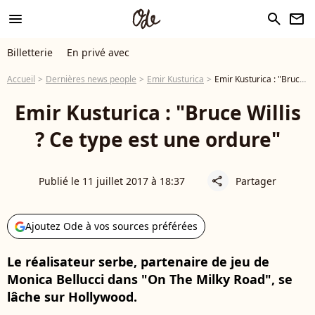
menu
search
newsletter
Billetterie
En privé avec
Accueil
Dernières news people
Emir Kusturica
Emir Kusturica : "Bruce Willis ? Ce type est une ordure"
Emir Kusturica : "Bruce Willis
? Ce type est une ordure"
Publié le 11 juillet 2017 à 18:37
Partager
share
Ajoutez Ode à vos sources préférées
Le réalisateur serbe, partenaire de jeu de
Monica Bellucci dans "On The Milky Road", se
lâche sur Hollywood.