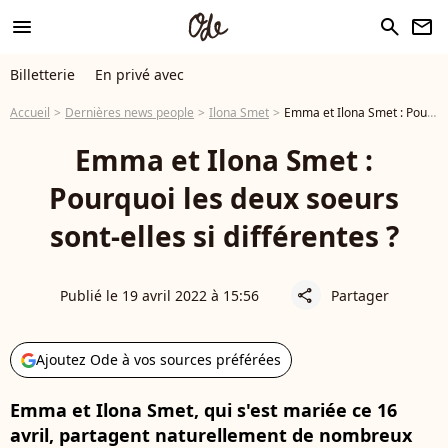
menu
search
newsletter
Billetterie
En privé avec
Accueil
Dernières news people
Ilona Smet
Emma et Ilona Smet : Pourquoi les deux soeurs sont-elles si différentes ?
Emma et Ilona Smet :
Pourquoi les deux soeurs
sont-elles si différentes ?
Publié le 19 avril 2022 à 15:56
Partager
share
Ajoutez Ode à vos sources préférées
Emma et Ilona Smet, qui s'est mariée ce 16
avril, partagent naturellement de nombreux