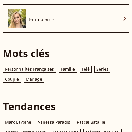
chevron_right
Emma Smet
Mots clés
Personnalités Françaises
Famille
Télé
Séries
Couple
Mariage
Tendances
Marc Lavoine
Vanessa Paradis
Pascal Bataille