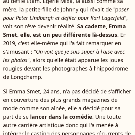
au défilé Etam. Égérie Mixa, là aussi comme sa
mère, la petite-fille de Johnny qui rêvait de "p
oser
pour Peter Lindbergh et défiler pour Karl Lagerfeld
",
voit son rêve devenir réalité.
Sa cadette, Emma
Smet, elle,
est un peu différente là-dessus
. En
2019, c'est elle-même qui l'a fait remarquer en
s'amusant : "
On voit que je suis super à l'aise avec
les photos
", alors qu'elle était apparue les joues
rougies devant les photographes à l'hippodrome
de Longchamp.
Si Emma Smet, 24 ans, n'a pas décidé de s'afficher
en couverture des plus grands magazines de
mode comme son aînée, elle a décidé pour sa
part de se
lancer dans la comédie
. Une toute
autre carrière artistique donc qui l'a menée à
intégrer le casting des personnages récurrents de