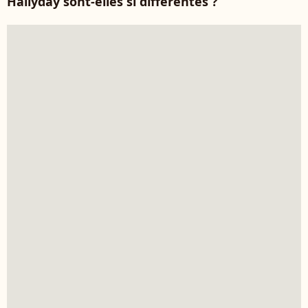
Hallyday sont-elles si différentes
?