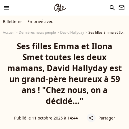
menu
search
newsletter
Billetterie
En privé avec
Accueil
Dernières news people
David Hallyday
Ses filles Emma et Ilona Smet toutes les deux mamans, David Hallyday est un grand-père heureux à 59 ans ! "Chez nous, on a décidé..."
Ses filles Emma et Ilona
Smet toutes les deux
mamans, David Hallyday est
un grand-père heureux à 59
ans ! "Chez nous, on a
décidé..."
Publié le 11 octobre 2025 à 14:44
Partager
share