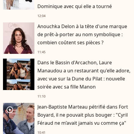
Dominique avec qui elle a tourné
12:04
Anouchka Delon à la tête d'une marque
de prêt-à-porter au nom symbolique :
combien coûtent ses pièces ?
11:45
Dans le Bassin d'Arcachon, Laure
Manaudou a un restaurant qu'elle adore,
avec vue sur la Dune du Pilat : nouvelle
soirée avec sa fille Manon
11:10
Jean-Baptiste Marteau pétrifié dans Fort
player2
Boyard, il ne pouvait plus bouger : "Cyril
Féraud ne m’avait jamais vu comme ça"
10:41