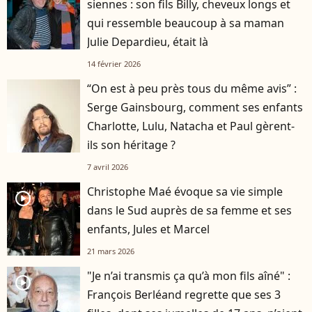
siennes : son fils Billy, cheveux longs et
qui ressemble beaucoup à sa maman
Julie Depardieu, était là
14 février 2026
“On est à peu près tous du même avis” :
Serge Gainsbourg, comment ses enfants
Charlotte, Lulu, Natacha et Paul gèrent-
ils son héritage ?
7 avril 2026
Christophe Maé évoque sa vie simple
player2
dans le Sud auprès de sa femme et ses
enfants, Jules et Marcel
21 mars 2026
"Je n’ai transmis ça qu’à mon fils aîné" :
player2
François Berléand regrette que ses 3