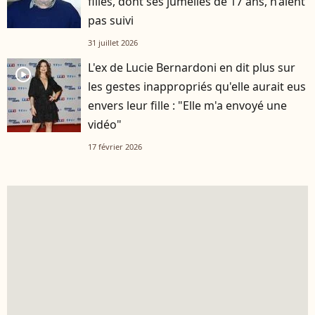
filles, dont ses jumelles de 17 ans, n’aient
pas suivi
31 juillet 2026
L'ex de Lucie Bernardoni en dit plus sur
player2
les gestes inappropriés qu'elle aurait eus
envers leur fille : "Elle m'a envoyé une
vidéo"
17 février 2026