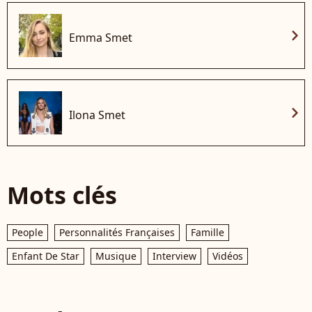
chevron_right
Emma Smet
chevron_right
Ilona Smet
Mots clés
People
Personnalités Françaises
Famille
Enfant De Star
Musique
Interview
Vidéos