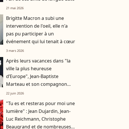
21 mai 2026
Brigitte Macron a subi une
intervention de l'oeil, elle n'a
pas pu participer à un
événement qui lui tenait à cœur
3 mars 2026
Après leurs vacances dans "la
ville la plus heureuse
d’Europe", Jean-Baptiste
Marteau et son compagnon
Jean s’affichent à un événement
22 juin 2026
très couru à Paris
"Tu es et resteras pour moi une
lumière" : Jean Dujardin, Jean-
Luc Reichmann, Christophe
Beaugrand et de nombreuses