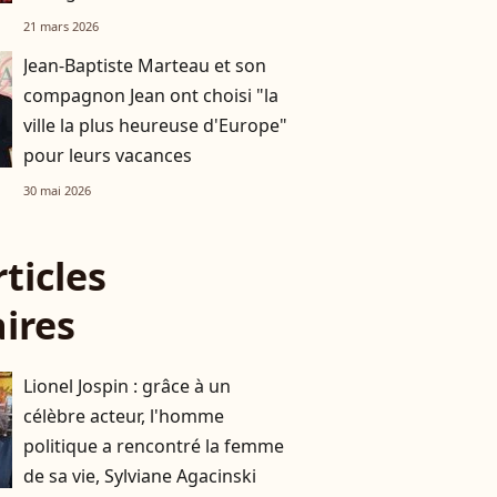
personnalités saluent une
21 mars 2026
dernière fois Isabelle Mergault
Jean-Baptiste Marteau et son
compagnon Jean ont choisi "la
ville la plus heureuse d'Europe"
pour leurs vacances
30 mai 2026
rticles
aires
Lionel Jospin : grâce à un
célèbre acteur, l'homme
politique a rencontré la femme
de sa vie, Sylviane Agacinski