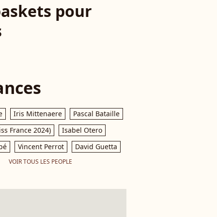
baskets pour
s
ances
e
Iris Mittenaere
Pascal Bataille
iss France 2024)
Isabel Otero
pé
Vincent Perrot
David Guetta
VOIR TOUS LES PEOPLE