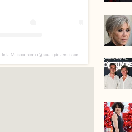
Une publication partage par Soazig de la Moissonniere (@soazigdelamoissonniere)