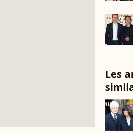
Les a
simil