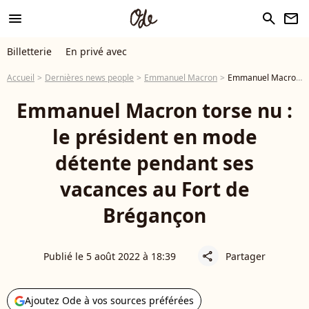
menu
search
newsletter
Billetterie
En privé avec
Accueil
Dernières news people
Emmanuel Macron
Emmanuel Macron torse nu : le président en mode détente pendant ses vacances au Fort de Brégançon
Emmanuel Macron torse nu :
le président en mode
détente pendant ses
vacances au Fort de
Brégançon
Publié le 5 août 2022 à 18:39
Partager
share
Ajoutez Ode à vos sources préférées