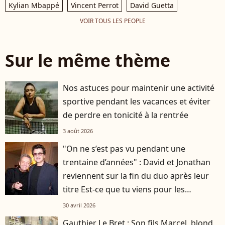
Kylian Mbappé
Vincent Perrot
David Guetta
VOIR TOUS LES PEOPLE
Sur le même thème
Nos astuces pour maintenir une activité
sportive pendant les vacances et éviter
de perdre en tonicité à la rentrée
3 août 2026
"On ne s’est pas vu pendant une
trentaine d’années" : David et Jonathan
reviennent sur la fin du duo après leur
titre Est-ce que tu viens pour les
vacances ?
30 avril 2026
Gauthier Le Bret : Son fils Marcel, blond