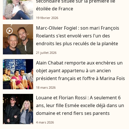
secondaire située sur la première île
étoilée de France
19 février 2026
Marc-Olivier Fogiel : son mari François
player2
Roelants s'est envolé vers l'un des
endroits les plus reculés de la planète
21 juillet 2026
Alain Chabat remporte aux enchères un
objet ayant appartenu à un ancien
président français et l’offre à Marina Foïs
18 mars 2026
Louane et Florian Rossi : A seulement 6
ans, leur fille Esmée excelle déjà dans un
domaine et rend fiers ses parents
4 mars 2026