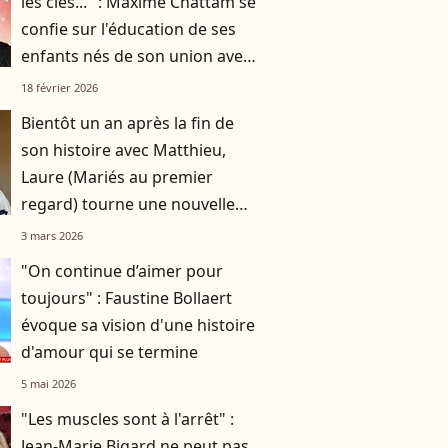
les clés..." : Maxime Chattam se
confie sur l'éducation de ses
enfants nés de son union avec
Faustine Bollaert
18 février 2026
Bientôt un an après la fin de
son histoire avec Matthieu,
Laure (Mariés au premier
regard) tourne une nouvelle
page : "je n'étais pas capable de
3 mars 2026
parler..."
"On continue d’aimer pour
toujours" : Faustine Bollaert
évoque sa vision d'une histoire
d'amour qui se termine
5 mai 2026
"Les muscles sont à l'arrêt" :
Jean-Marie Bigard ne peut pas