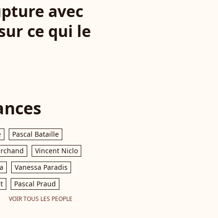
rupture avec
ur ce qui le
ances
e
Pascal Bataille
archand
Vincent Niclo
a
Vanessa Paradis
t
Pascal Praud
VOIR TOUS LES PEOPLE