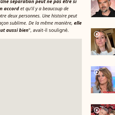
"
Une séparation peut ne pas être si
un accord
et qu'il y a beaucoup de
ntre deux personnes. Une histoire peut
façon sublime. De la même manière,
elle
ut aussi bien
", avait-il souligné.
player2
player2
player2