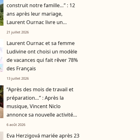
construit notre famille…” : 12
ans après leur mariage,
Laurent Ournac livre un
message public à sa femme
21 juillet 2026
Laurent Ournac et sa femme
Ludivine ont choisi un modèle
de vacances qui fait rêver 78%
des Français
13 juillet 2026
“Après des mois de travail et
préparation…” : Après la
musique, Vincent Niclo
annonce sa nouvelle activité
impliquant plusieurs
6 août 2026
personnalités
Eva Herzigová mariée après 23