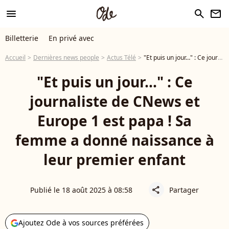
menu
search
newsletter
Billetterie
En privé avec
Accueil
Dernières news people
Actus Télé
"Et puis un jour…" : Ce journaliste de CNews et Europe 1 est papa ! Sa femme a donné naissance à leur premier enfant
"Et puis un jour…" : Ce
journaliste de CNews et
Europe 1 est papa ! Sa
femme a donné naissance à
leur premier enfant
Publié le 18 août 2025 à 08:58
Partager
share
Ajoutez Ode à vos sources préférées