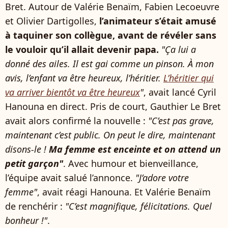
Bret. Autour de Valérie Benaïm, Fabien Lecoeuvre
et Olivier Dartigolles,
l’animateur s’était amusé
à taquiner son collègue, avant de révéler sans
le vouloir qu’il allait devenir papa.
"Ça lui a
donné des ailes. Il est gai comme un pinson. À mon
avis, l’enfant va être heureux, l’héritier.
L’héritier qui
va arriver bientôt va être heureux
"
, avait lancé Cyril
Hanouna en direct. Pris de court, Gauthier Le Bret
avait alors confirmé la nouvelle :
"C’est pas grave,
maintenant c’est public. On peut le dire, maintenant
disons-le !
Ma femme est enceinte et on attend un
petit garçon"
. Avec humour et bienveillance,
l’équipe avait salué l’annonce.
"J’adore votre
femme"
, avait réagi Hanouna. Et Valérie Benaïm
de renchérir :
"C’est magnifique, félicitations. Quel
bonheur !"
.