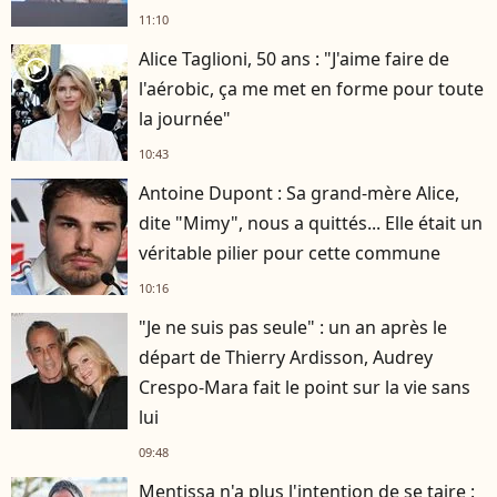
11:10
Alice Taglioni, 50 ans : "J'aime faire de
player2
l'aérobic, ça me met en forme pour toute
la journée"
10:43
Antoine Dupont : Sa grand-mère Alice,
dite "Mimy", nous a quittés... Elle était un
véritable pilier pour cette commune
10:16
"Je ne suis pas seule" : un an après le
départ de Thierry Ardisson, Audrey
Crespo-Mara fait le point sur la vie sans
lui
09:48
Mentissa n'a plus l'intention de se taire :