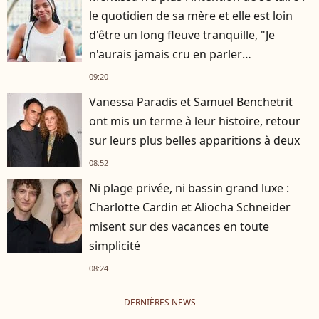
le quotidien de sa mère et elle est loin
d'être un long fleuve tranquille, "Je
n'aurais jamais cru en parler
publiquement"
09:20
Vanessa Paradis et Samuel Benchetrit
ont mis un terme à leur histoire, retour
sur leurs plus belles apparitions à deux
08:52
Ni plage privée, ni bassin grand luxe :
Charlotte Cardin et Aliocha Schneider
misent sur des vacances en toute
simplicité
08:24
DERNIÈRES NEWS