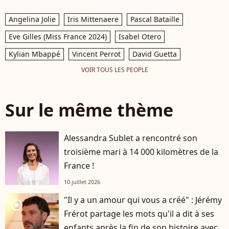
Angelina Jolie
Iris Mittenaere
Pascal Bataille
Eve Gilles (Miss France 2024)
Isabel Otero
Kylian Mbappé
Vincent Perrot
David Guetta
VOIR TOUS LES PEOPLE
Sur le même thème
Alessandra Sublet a rencontré son
troisième mari à 14 000 kilomètres de la
France !
10 juillet 2026
"Il y a un amour qui vous a créé" : Jérémy
player2
Frérot partage les mots qu'il a dit à ses
enfants après la fin de son histoire avec