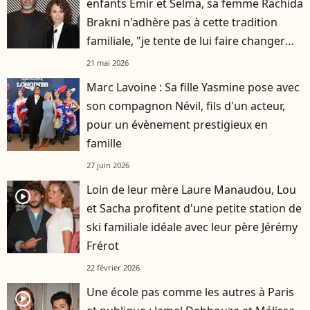
enfants Emir et Selma, sa femme Rachida
Brakni n'adhère pas à cette tradition
familiale, "je tente de lui faire changer
d'avis"
21 mai 2026
Marc Lavoine : Sa fille Yasmine pose avec
son compagnon Névil, fils d'un acteur,
pour un évènement prestigieux en
famille
27 juin 2026
Loin de leur mère Laure Manaudou, Lou
player2
et Sacha profitent d'une petite station de
ski familiale idéale avec leur père Jérémy
Frérot
22 février 2026
Une école pas comme les autres à Paris
player2