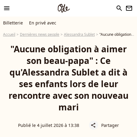
menu
search
newsletter
Billetterie
En privé avec
Accueil
Dernières news people
Alessandra Sublet
"Aucune obligation à aimer son beau-papa" : Ce qu'Alessandra Sublet a dit à ses enfants lors de leur rencontre avec son nouveau mari
"Aucune obligation à aimer
son beau-papa" : Ce
qu'Alessandra Sublet a dit à
ses enfants lors de leur
rencontre avec son nouveau
mari
Publié le 4 juillet 2026 à 13:38
Partager
share