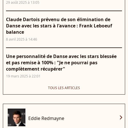
29 août 2025 à 13:05
Claude Dartois prévenu de son élimination de
Danse avec les stars à l'avance : Frank Leboeuf
balance
8 avril 2025 à 14:46
Une personnalité de Danse avec les stars blessée
et pas remise à 100% : "Je ne pourrai pas
complètement récupérer"
19 mars 2025 à 22:01
TOUS LES ARTICLES
chevron_right
Eddie Redmayne