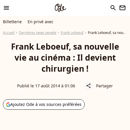
menu
search
newsletter
Billetterie
En privé avec
Accueil
Dernières news people
Frank Leboeuf
Frank Leboeuf, sa nouvelle vie au cinéma : Il devient chirurgien !
Frank Leboeuf, sa nouvelle
vie au cinéma : Il devient
chirurgien !
Publié le 17 août 2014 à 01:06
Partager
share
Ajoutez Ode à vos sources préférées