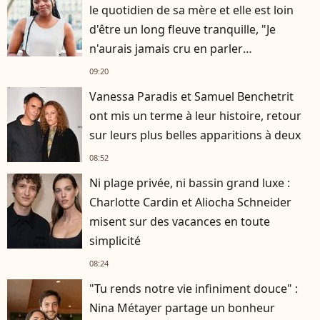
le quotidien de sa mère et elle est loin
d'être un long fleuve tranquille, "Je
n'aurais jamais cru en parler
publiquement"
09:20
Vanessa Paradis et Samuel Benchetrit
ont mis un terme à leur histoire, retour
sur leurs plus belles apparitions à deux
08:52
Ni plage privée, ni bassin grand luxe :
Charlotte Cardin et Aliocha Schneider
misent sur des vacances en toute
simplicité
08:24
"Tu rends notre vie infiniment douce" :
Nina Métayer partage un bonheur