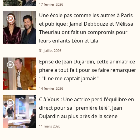
17 février 2026
Une école pas comme les autres à Paris
player2
et publique : Jamel Debbouze et Mélissa
Theuriau ont fait un compromis pour
leurs enfants Léon et Lila
31 juillet 2026
Eprise de Jean Dujardin, cette animatrice
player2
phare a tout fait pour se faire remarquer
: "Il ne me captait jamais"
14 février 2026
C à Vous : Une actrice perd l'équilibre en
player2
direct pour sa "première télé", Jean
Dujardin au plus près de la scène
11 mars 2026