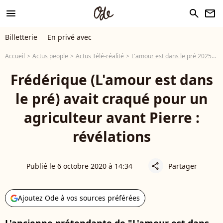
menu
search
newsletter
Billetterie
En privé avec
Accueil
Actus people
Actus Télé-réalité
L'amour est dans le pré 2025
F
Frédérique (L'amour est dans
le pré) avait craqué pour un
agriculteur avant Pierre :
révélations
Publié le 6 octobre 2020 à 14:34
Partager
share
Ajoutez Ode à vos sources préférées