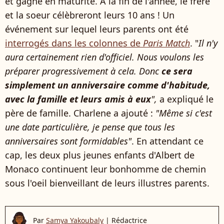
et gagne en maturité. A la fin de l'année, le frère
et la soeur célèbreront leurs 10 ans ! Un
événement sur lequel leurs parents ont été
interrogés dans les colonnes de
Paris Match
. "
Il n'y
aura certainement rien d'officiel. Nous voulons les
préparer progressivement à cela. Donc
ce sera
simplement un anniversaire comme d'habitude,
avec la famille et leurs amis à eux
",
a expliqué le
père de famille. Charlene a ajouté :
"Même si c'est
une date particulière, je pense que tous les
anniversaires sont formidables"
. En attendant ce
cap, les deux plus jeunes enfants d'Albert de
Monaco continuent leur bonhomme de chemin
sous l'oeil bienveillant de leurs illustres parents.
Par
Samya Yakoubaly
|
Rédactrice