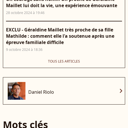
Maillet lui doit la vie, une expérience émouvante
28 octobre 2024 à 19:46
EXCLU - Géraldine Maillet très proche de sa fille
Mathilde : comment elle l'a soutenue après une
épreuve familiale difficile
9 octobre 2024 à 18:36
TOUS LES ARTICLES
chevron_right
Daniel Riolo
Mots clés