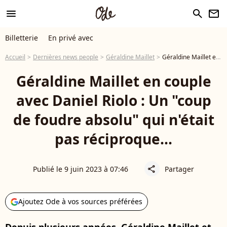
menu
search
newsletter
Billetterie
En privé avec
Accueil
Dernières news people
Géraldine Maillet
Géraldine Maillet en couple avec Daniel Riolo : Un "coup de foudre absolu" qui n'était pas réciproque...
Géraldine Maillet en couple
avec Daniel Riolo : Un "coup
de foudre absolu" qui n'était
pas réciproque...
Publié le 9 juin 2023 à 07:46
Partager
share
Ajoutez Ode à vos sources préférées