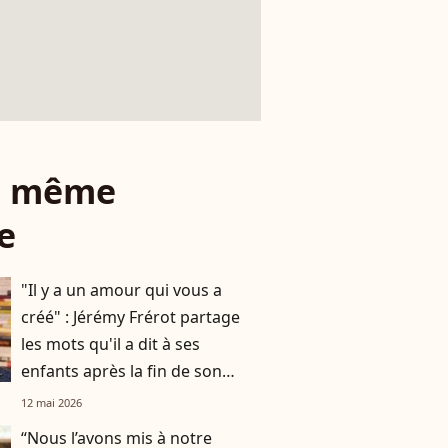
le même
e
"Il y a un amour qui vous a
créé" : Jérémy Frérot partage
les mots qu'il a dit à ses
enfants après la fin de son
histoire avec leur mère Laure
12 mai 2026
Manaudou
“Nous l’avons mis à notre