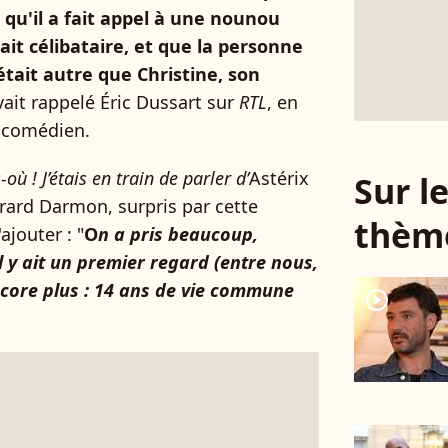
 qu'il a fait appel à une nounou
tait célibataire, et que la personne
était autre que Christine, son
avait rappelé Éric Dussart sur
RTL
, en
 comédien.
où ! J’étais en train de parler d’
Astérix
Sur 
érard Darmon, surpris par cette
thèm
ajouter : "
O
n a pris beaucoup,
 y ait un premier regard (entre nous,
ncore plus : 14 ans de vie commune
player2