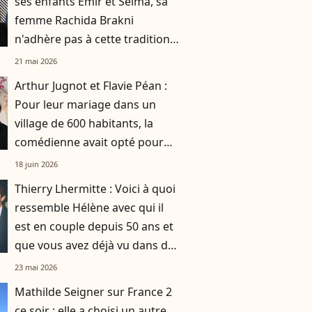
ses enfants Emir et Selma, sa
femme Rachida Brakni
n'adhère pas à cette tradition
familiale, "je tente de lui faire
21 mai 2026
changer d'avis"
Arthur Jugnot et Flavie Péan :
Pour leur mariage dans un
village de 600 habitants, la
comédienne avait opté pour
une robe originale d'une
18 juin 2026
créatrice française
Thierry Lhermitte : Voici à quoi
ressemble Hélène avec qui il
est en couple depuis 50 ans et
que vous avez déjà vu dans des
films du Splendid
23 mai 2026
Mathilde Seigner sur France 2
ce soir : elle a choisi un autre