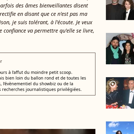
 parfois des âmes bienveillantes disent
 je rectifie en disant que ce n'est pas ma
ison, je suis tolérant, à l'écoute. Je veux
e confiance va permettre qu'elle se livre,
r
urs à l’affut du moindre petit scoop.
ais bien loin du ballon rond et de toutes les
player2
s, l’évènementiel du showbiz ou de la
s recherches journalistiques privilégiées.