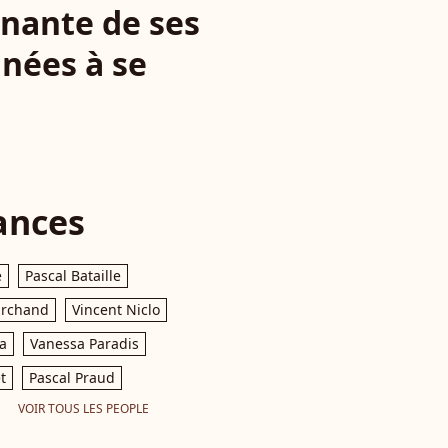
nante de ses
nnées à se
ances
e
Pascal Bataille
archand
Vincent Niclo
a
Vanessa Paradis
t
Pascal Praud
VOIR TOUS LES PEOPLE