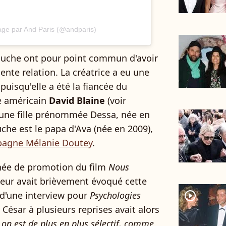
age par And Paris (@andparis)
louche ont pour point commun d'avoir
nte relation. La créatrice a eu une
puisqu'elle a été la fiancée du
te américain
David Blaine
(voir
 une fille prénommée Dessa, née en
uche est le papa d'Ava (née en 2009),
agne Mélanie Doutey
.
urnée de promotion du film
Nous
cteur avait brièvement évoqué cette
d'une interview pour
Psychologies
player2
ésar à plusieurs reprises avait alors
, on est de plus en plus sélectif, comme