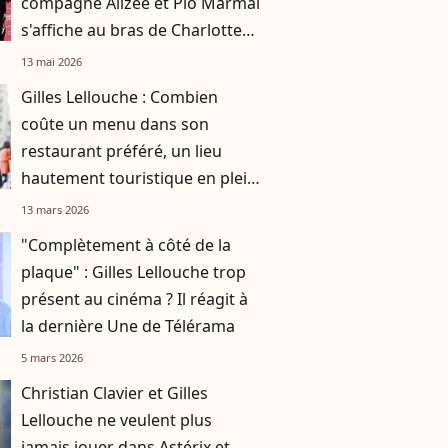
compagne Alizée et Pio Marmaï
s'affiche au bras de Charlotte
pour une soirée au Palm Beach
13 mai 2026
Gilles Lellouche : Combien
coûte un menu dans son
restaurant préféré, un lieu
hautement touristique en plein
Paris ?
13 mars 2026
"Complètement à côté de la
plaque" : Gilles Lellouche trop
présent au cinéma ? Il réagit à
la dernière Une de Télérama
5 mars 2026
Christian Clavier et Gilles
Lellouche ne veulent plus
jamais jouer dans Astérix et