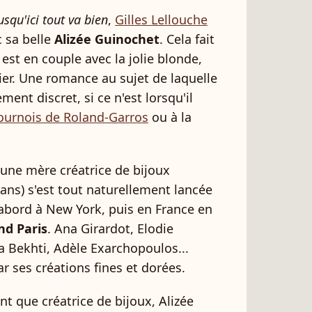
usqu'ici tout va bien
,
Gilles Lellouche
c sa belle
Alizée Guinochet
. Cela fait
est en couple avec la jolie blonde,
ier. Une romance au sujet de laquelle
ement discret, si ce n'est lorsqu'il
tournois de Roland-Garros
ou à la
 une mère créatrice de bijoux
 ans) s'est tout naturellement lancée
'abord à New York, puis en France en
d Paris
. Ana Girardot, Elodie
la Bekhti, Adèle Exarchopoulos...
r ses créations fines et dorées.
nt que créatrice de bijoux, Alizée