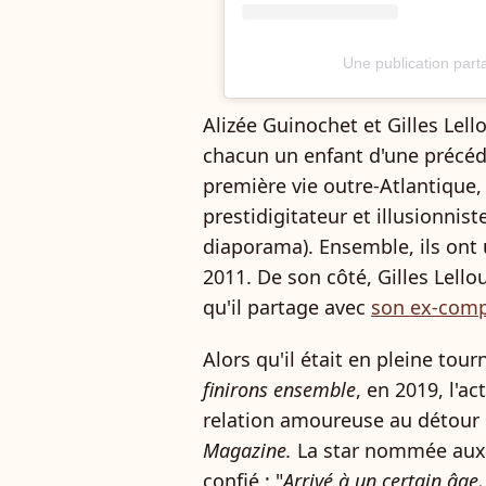
Une publication part
Alizée Guinochet et Gilles Lel
chacun un enfant d'une précéde
première vie outre-Atlantique, 
prestidigitateur et illusionnis
diaporama). Ensemble, ils ont
2011. De son côté, Gilles Lello
qu'il partage avec
son ex-comp
Alors qu'il était en pleine to
finirons ensemble
, en 2019, l'a
relation amoureuse au détour 
Magazine.
La star nommée aux C
confié : "
Arrivé à un certain âge