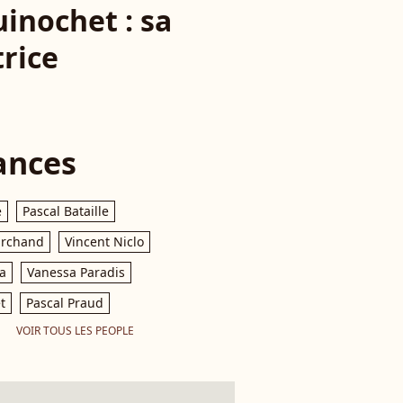
uinochet : sa
rice
ances
e
Pascal Bataille
archand
Vincent Niclo
a
Vanessa Paradis
t
Pascal Praud
VOIR TOUS LES PEOPLE