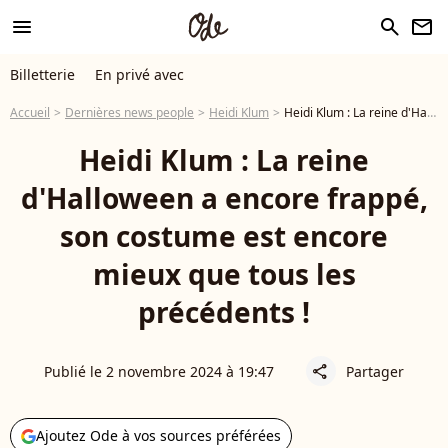
menu
search
newsletter
Billetterie
En privé avec
Accueil
Dernières news people
Heidi Klum
Heidi Klum : La reine d'Halloween a encore frappé, son costume est encore mieux que tous les précédents !
Heidi Klum : La reine
d'Halloween a encore frappé,
son costume est encore
mieux que tous les
précédents !
Publié le 2 novembre 2024 à 19:47
Partager
share
Ajoutez Ode à vos sources préférées