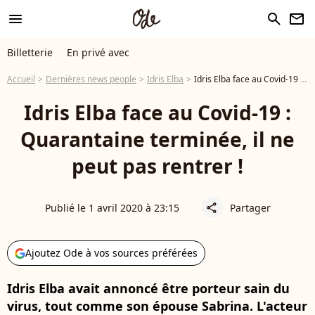
menu
search
newsletter
Billetterie
En privé avec
Accueil
Dernières news people
Idris Elba
Idris Elba face au Covid-19 : Quarantaine terminée, il ne peut pas rentrer !
Idris Elba face au Covid-19 :
Quarantaine terminée, il ne
peut pas rentrer !
Publié le 1 avril 2020 à 23:15
Partager
share
Ajoutez Ode à vos sources préférées
Idris Elba avait annoncé être porteur sain du
virus, tout comme son épouse Sabrina. L'acteur