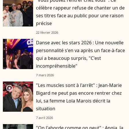
célèbre rappeur refuse de chanter un de
ses titres face au public pour une raison
précise
22 février 2026
Danse avec les stars 2026 : Une nouvelle
personnalité s'en va après un face-à-face
qui a beaucoup surpris, "C'est
incompréhensible"
7 mars 2026
"Les muscles sont à l'arrêt" : Jean-Marie
player2
Bigard ne peut pas encore rentrer chez
lui, sa femme Lola Marois décrit la
situation
7 avril 2026
"On l'aborde comme on peut" : Angia, la