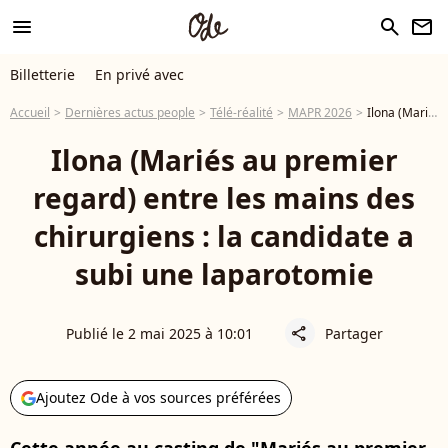
menu
search
newsletter
Billetterie
En privé avec
Accueil
Dernières actus people
Télé-réalité
MAPR 2026
Ilona (Mariés au premier regard) entre les mains des chirurgiens : la candidate a subi une laparotomie
Ilona (Mariés au premier
regard) entre les mains des
chirurgiens : la candidate a
subi une laparotomie
Publié le 2 mai 2025 à 10:01
Partager
share
Ajoutez Ode à vos sources préférées