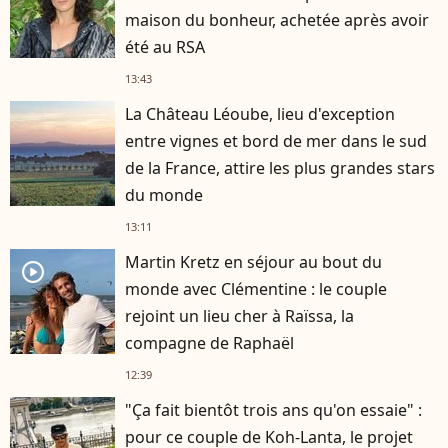
maison du bonheur, achetée après avoir
été au RSA
13:43
La Château Léoube, lieu d'exception
entre vignes et bord de mer dans le sud
de la France, attire les plus grandes stars
du monde
13:11
Martin Kretz en séjour au bout du
player2
monde avec Clémentine : le couple
rejoint un lieu cher à Raïssa, la
compagne de Raphaël
12:39
"Ça fait bientôt trois ans qu'on essaie" :
pour ce couple de Koh-Lanta, le projet