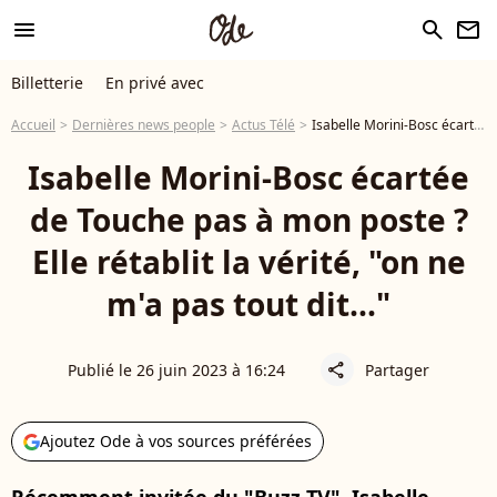
menu
search
newsletter
Billetterie
En privé avec
Accueil
Dernières news people
Actus Télé
Isabelle Morini-Bosc écartée de Touche pas à mon poste ? Elle rétablit la vérité, "on ne m'a pas tout dit..."
Isabelle Morini-Bosc écartée
de Touche pas à mon poste ?
Elle rétablit la vérité, "on ne
m'a pas tout dit..."
Publié le 26 juin 2023 à 16:24
Partager
share
Ajoutez Ode à vos sources préférées