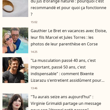
du jus d'orange naturel : pourquoi c'est
recommandé et pour quoi ça fonctionne
?
15:02
Gauthier Le Bret en vacances avec Eloïse,
leur fils Marcel et Jules Torres : les
photos de leur parenthèse en Corse
14:25
"La musculation passé 40 ans, c'est
important, passé 50 ans, c'est
indispensable" : comment Bixente
Lizarazu s'entretient assidûment pour
rester musclé à 56 ans ?
13:46
"Tu aurais seize ans aujourd’hui" :
Virginie Grimaldi partage un message