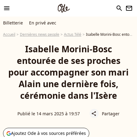
menu
search
newsletter
Billetterie
En privé avec
Accueil
Dernières news people
Actus Télé
Isabelle Morini-Bosc entourée de ses proches pour accompagner son mari Alain une dernière fois, cérémonie dans l'Isère
Isabelle Morini-Bosc
entourée de ses proches
pour accompagner son mari
Alain une dernière fois,
cérémonie dans l'Isère
Publié le 14 mars 2025 à 19:57
Partager
share
Ajoutez Ode à vos sources préférées