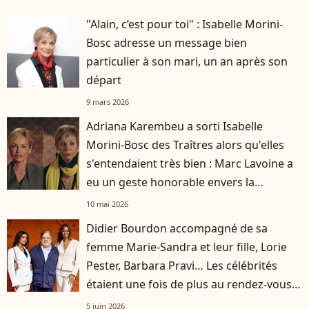
"Alain, c’est pour toi" : Isabelle Morini-
player2
Bosc adresse un message bien
particulier à son mari, un an après son
départ
9 mars 2026
Adriana Karembeu a sorti Isabelle
Morini-Bosc des Traîtres alors qu'elles
s'entendaient très bien : Marc Lavoine a
eu un geste honorable envers la
journaliste
10 mai 2026
Didier Bourdon accompagné de sa
femme Marie-Sandra et leur fille, Lorie
Pester, Barbara Pravi… Les célébrités
étaient une fois de plus au rendez-vous à
Roland-Garros
5 juin 2026