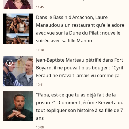
11:45
Dans le Bassin d'Arcachon, Laure
Manaudou a un restaurant qu'elle adore,
avec vue sur la Dune du Pilat : nouvelle
soirée avec sa fille Manon
11:10
Jean-Baptiste Marteau pétrifié dans Fort
player2
Boyard, il ne pouvait plus bouger : "Cyril
Féraud ne m’avait jamais vu comme ça"
10:41
"Papa, est-ce que tu as déjà fait de la
prison ?" : Comment Jérôme Kerviel a dû
tout expliquer son histoire à sa fille de 7
ans
10:00