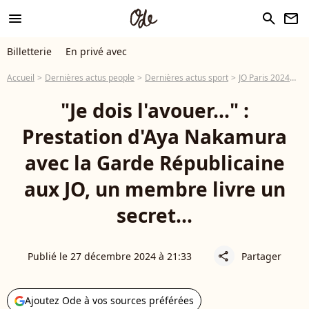
menu
search
newsletter
Billetterie
En privé avec
Accueil
Dernières actus people
Dernières actus sport
JO Paris 2024
"J
"Je dois l'avouer..." :
Prestation d'Aya Nakamura
avec la Garde Républicaine
aux JO, un membre livre un
secret...
Publié le 27 décembre 2024 à 21:33
Partager
share
Ajoutez Ode à vos sources préférées