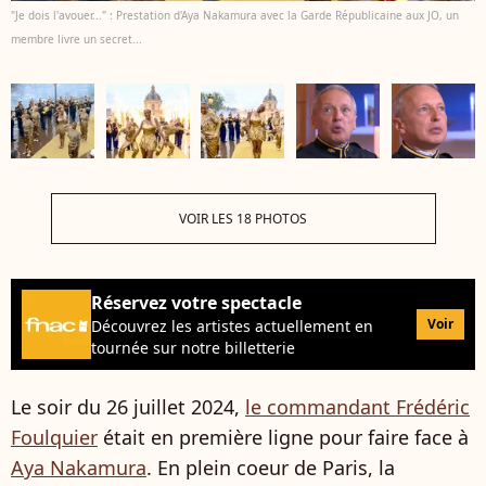
"Je dois l'avouer..." : Prestation d'Aya Nakamura avec la Garde Républicaine aux JO, un
membre livre un secret...
VOIR LES 18 PHOTOS
Réservez votre spectacle
Voir
Découvrez les artistes actuellement en
tournée sur notre billetterie
Le soir du 26 juillet 2024,
le commandant Frédéric
Foulquier
était en première ligne pour faire face à
Aya Nakamura
. En plein coeur de Paris, la