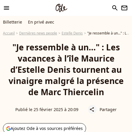
menu
search
newsletter
Billetterie
En privé avec
Accueil
Dernières news people
Estelle Denis
"Je ressemble à un…" : Les vacances à l’île Maurice d’Estelle Denis tournent au vinaigre malgré la présence de Marc Thiercelin
"Je ressemble à un…" : Les
vacances à l’île Maurice
d’Estelle Denis tournent au
vinaigre malgré la présence
de Marc Thiercelin
Publié le 25 février 2025 à 20:09
Partager
share
Ajoutez Ode à vos sources préférées