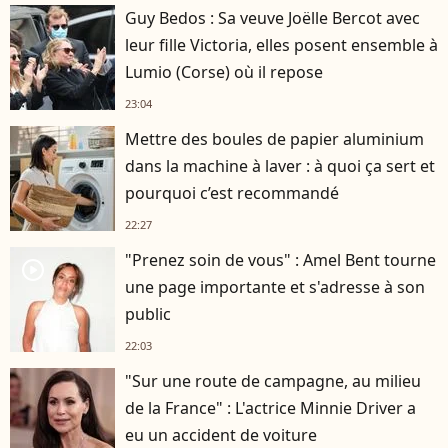
Guy Bedos : Sa veuve Joëlle Bercot avec
leur fille Victoria, elles posent ensemble à
Lumio (Corse) où il repose
23:04
Mettre des boules de papier aluminium
dans la machine à laver : à quoi ça sert et
pourquoi c’est recommandé
22:27
"Prenez soin de vous" : Amel Bent tourne
player2
une page importante et s'adresse à son
public
22:03
"Sur une route de campagne, au milieu
de la France" : L'actrice Minnie Driver a
eu un accident de voiture