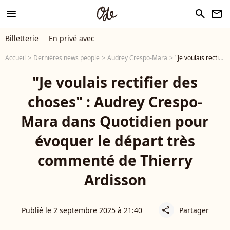
menu
search
newsletter
Billetterie
En privé avec
Accueil
Dernières news people
Audrey Crespo-Mara
"Je voulais rectifier des choses" : Audrey Crespo-Mara dans Quotidien pour évoquer le départ très commenté de Thierry Ardisson
"Je voulais rectifier des
choses" : Audrey Crespo-
Mara dans Quotidien pour
évoquer le départ très
commenté de Thierry
Ardisson
Publié le 2 septembre 2025 à 21:40
Partager
share