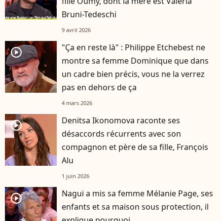
fille Oumy, dont la mère est Valeria
Bruni-Tedeschi
9 avril 2026
"Ça en reste là" : Philippe Etchebest ne
player2
montre sa femme Dominique que dans
un cadre bien précis, vous ne la verrez
pas en dehors de ça
4 mars 2026
Denitsa Ikonomova raconte ses
player2
désaccords récurrents avec son
compagnon et père de sa fille, François
Alu
1 juin 2026
Nagui a mis sa femme Mélanie Page, ses
player2
enfants et sa maison sous protection, il
explique pourquoi