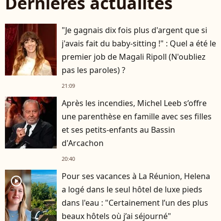
Dernières actualités
"Je gagnais dix fois plus d'argent que si
j'avais fait du baby-sitting !" : Quel a été le
premier job de Magali Ripoll (N'oubliez
pas les paroles) ?
21:09
Après les incendies, Michel Leeb s’offre
une parenthèse en famille avec ses filles
et ses petits-enfants au Bassin
d'Arcachon
20:40
Pour ses vacances à La Réunion, Helena
player2
a logé dans le seul hôtel de luxe pieds
dans l'eau : "Certainement l’un des plus
beaux hôtels où j’ai séjourné"