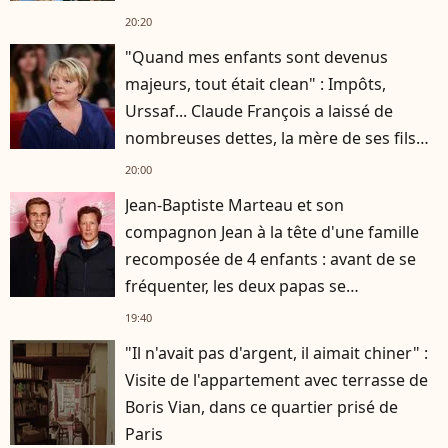
20:20
"Quand mes enfants sont devenus
majeurs, tout était clean" : Impôts,
Urssaf... Claude François a laissé de
nombreuses dettes, la mère de ses fils
s'est occupée de tout
20:00
Jean-Baptiste Marteau et son
compagnon Jean à la tête d'une famille
recomposée de 4 enfants : avant de se
fréquenter, les deux papas se
connaissaient depuis des années
19:40
"Il n'avait pas d'argent, il aimait chiner" :
Visite de l'appartement avec terrasse de
Boris Vian, dans ce quartier prisé de
Paris