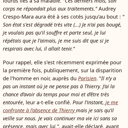
lourds liés à sa maladie. "
Ces derniers mois, son
corps ne répondait plus aux traitements."
Audrey
Crespo-Mara aura été à ses cotés jusqu'au bout :
"
Son état s'est dégradé très vite (...) Je n'ai pas bougé,
je voulais pas qu'il souffre et parte seul, je lui
répétais que je l'aimais, je me suis dit que si je
respirais avec lui, il allait tenir."
Pour rappel, elle s'est récemment exprimée pour
la première fois, publiquement, sur la disparition
de l'homme en noir, auprès du
Parisien
. "
Il n’y a
pas un instant où je ne pense pas à Thierry. J’ai la
chance d’avoir du temps pour moi et d’être très
entourée
, leur a-t-elle confié.
Pour l’instant,
je me
confronte à l’absence de Thierry
mais je sais qu’il
veille sur nous. Je vais continuer ma vie ici sans sa
présence, mais avec lui.",
avait-elle déclaré, avant