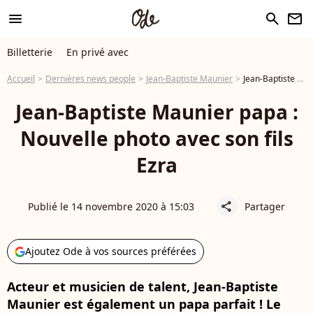
menu
search
newsletter
Billetterie
En privé avec
Accueil
Dernières news people
Jean-Baptiste Maunier
Jean-Baptiste Maunier papa : Nouvelle photo avec son fils Ezra
Jean-Baptiste Maunier papa :
Nouvelle photo avec son fils
Ezra
Publié le 14 novembre 2020 à 15:03
Partager
share
Ajoutez Ode à vos sources préférées
Acteur et musicien de talent, Jean-Baptiste
Maunier est également un papa parfait ! Le