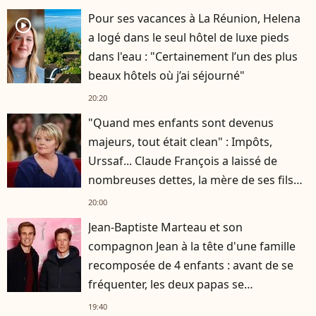
Pour ses vacances à La Réunion, Helena
player2
a logé dans le seul hôtel de luxe pieds
dans l'eau : "Certainement l’un des plus
beaux hôtels où j’ai séjourné"
20:20
"Quand mes enfants sont devenus
majeurs, tout était clean" : Impôts,
Urssaf... Claude François a laissé de
nombreuses dettes, la mère de ses fils
s'est occupée de tout
20:00
Jean-Baptiste Marteau et son
compagnon Jean à la tête d'une famille
recomposée de 4 enfants : avant de se
fréquenter, les deux papas se
connaissaient depuis des années
19:40