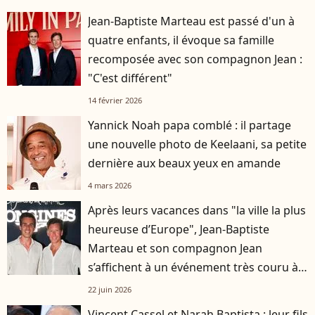
Jean-Baptiste Marteau est passé d'un à
quatre enfants, il évoque sa famille
recomposée avec son compagnon Jean :
"C'est différent"
14 février 2026
Yannick Noah papa comblé : il partage
une nouvelle photo de Keelaani, sa petite
dernière aux beaux yeux en amande
4 mars 2026
Après leurs vacances dans "la ville la plus
heureuse d’Europe", Jean-Baptiste
Marteau et son compagnon Jean
s’affichent à un événement très couru à
Paris
22 juin 2026
Vincent Cassel et Narah Baptista : leur fils