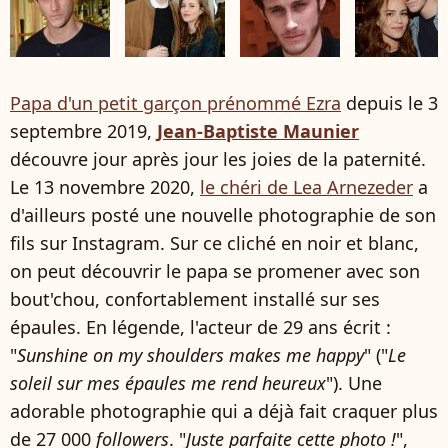
Papa d'un petit garçon prénommé Ezra
depuis le 3
septembre 2019,
Jean-Baptiste Maunier
découvre jour après jour les joies de la paternité.
Le 13 novembre 2020,
le chéri de Lea Arnezeder
a
d'ailleurs posté une nouvelle photographie de son
fils sur Instagram. Sur ce cliché en noir et blanc,
on peut découvrir le papa se promener avec son
bout'chou, confortablement installé sur ses
épaules. En légende, l'acteur de 29 ans écrit :
"
Sunshine on my shoulders makes me happy
" ("
Le
soleil sur mes épaules me rend heureux
"). Une
adorable photographie qui a déjà fait craquer plus
de 27 000
followers
. "
Juste parfaite cette photo !
",