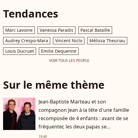
Tendances
Marc Lavoine
Vanessa Paradis
Pascal Bataille
Audrey Crespo-Mara
Vincent Niclo
Mélissa Theuriau
Louis Ducruet
Emilie Dequenne
VOIR TOUS LES PEOPLE
Sur le même thème
Jean-Baptiste Marteau et son
compagnon Jean à la tête d'une famille
recomposée de 4 enfants : avant de se
fréquenter, les deux papas se
connaissaient depuis des années
19:40