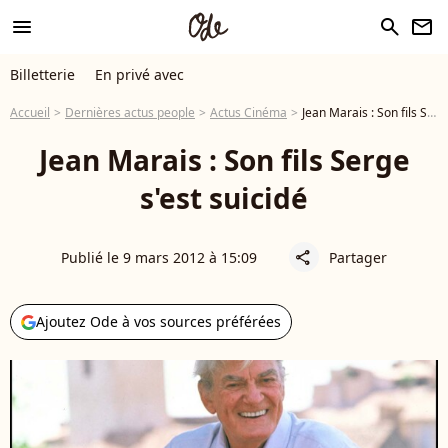
menu
search
newsletter
Billetterie
En privé avec
Accueil
Dernières actus people
Actus Cinéma
Jean Marais : Son fils Serge s'est suicidé
Jean Marais : Son fils Serge
s'est suicidé
Publié le 9 mars 2012 à 15:09
Partager
share
Ajoutez Ode à vos sources préférées