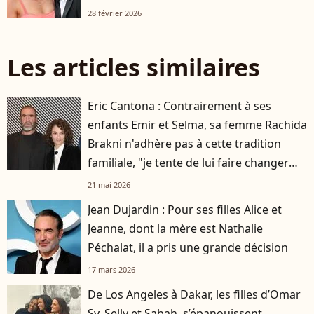
28 février 2026
Les articles similaires
Eric Cantona : Contrairement à ses
enfants Emir et Selma, sa femme Rachida
Brakni n'adhère pas à cette tradition
familiale, "je tente de lui faire changer
d'avis"
21 mai 2026
Jean Dujardin : Pour ses filles Alice et
Jeanne, dont la mère est Nathalie
Péchalat, il a pris une grande décision
17 mars 2026
De Los Angeles à Dakar, les filles d’Omar
Sy, Selly et Sabah, s’épanouissent