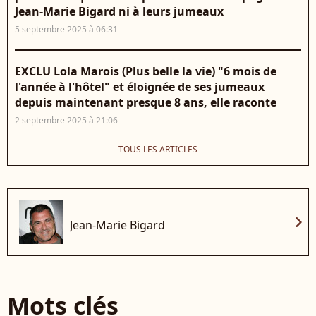
Jean-Marie Bigard ni à leurs jumeaux
5 septembre 2025 à 06:31
EXCLU Lola Marois (Plus belle la vie) "6 mois de
l'année à l'hôtel" et éloignée de ses jumeaux
depuis maintenant presque 8 ans, elle raconte
2 septembre 2025 à 21:06
TOUS LES ARTICLES
chevron_right
Jean-Marie Bigard
Mots clés