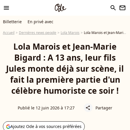
menu
search
newsletter
Billetterie
En privé avec
Accueil
Dernières news people
Lola Marois
Lola Marois et Jean-Marie Bigard : A 13 ans, leur fils Jules monte déjà sur scène, il fait la première partie d'un célèbre humoriste ce soir !
Lola Marois et Jean-Marie
Bigard : A 13 ans, leur fils
Jules monte déjà sur scène, il
fait la première partie d'un
célèbre humoriste ce soir !
Publié le 12 juin 2026 à 17:27
Partager
share
Ajoutez Ode à vos sources préférées