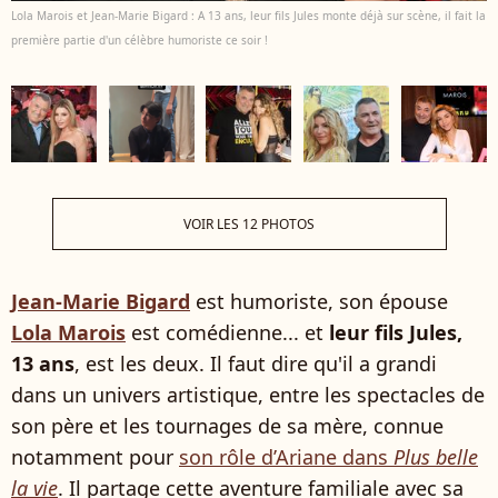
Lola Marois et Jean-Marie Bigard : A 13 ans, leur fils Jules monte déjà sur scène, il fait la
première partie d'un célèbre humoriste ce soir !
VOIR LES 12 PHOTOS
Jean-Marie Bigard
est humoriste, son épouse
Lola Marois
est comédienne... et
leur fils Jules,
13 ans
, est les deux. Il faut dire qu'il a grandi
dans un univers artistique, entre les spectacles de
son père et les tournages de sa mère, connue
notamment pour
son rôle d’Ariane dans
Plus belle
la vie
. Il partage cette aventure familiale avec sa