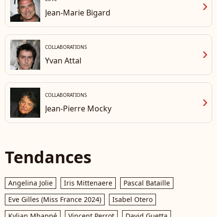
chevron_right
Jean-Marie Bigard
COLLABORATIONS
chevron_right
Yvan Attal
COLLABORATIONS
chevron_right
Jean-Pierre Mocky
Tendances
Angelina Jolie
Iris Mittenaere
Pascal Bataille
Eve Gilles (Miss France 2024)
Isabel Otero
Kylian Mbappé
Vincent Perrot
David Guetta