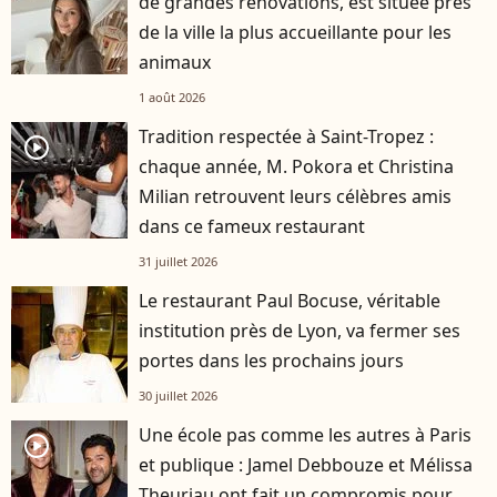
de grandes rénovations, est située près
de la ville la plus accueillante pour les
animaux
1 août 2026
Tradition respectée à Saint-Tropez :
player2
chaque année, M. Pokora et Christina
Milian retrouvent leurs célèbres amis
dans ce fameux restaurant
31 juillet 2026
Le restaurant Paul Bocuse, véritable
institution près de Lyon, va fermer ses
portes dans les prochains jours
30 juillet 2026
Une école pas comme les autres à Paris
player2
et publique : Jamel Debbouze et Mélissa
Theuriau ont fait un compromis pour