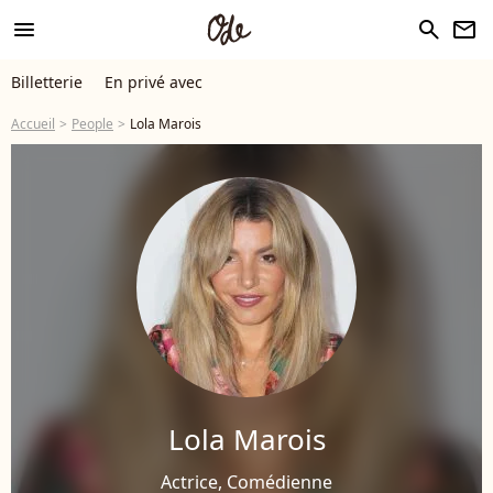
menu
search
newsletter
Billetterie
En privé avec
Accueil
People
Lola Marois
Lola Marois
Actrice, Comédienne