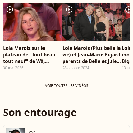
Lola Marois assiste à
la cérémonie
player2
player2
player2
d'ouverture du
Festival Séries Mania,
le 15 mars 2024 à Lille,
en France. © Frédéric
Andrieu / Bestimage
Lola Marois sur le
Lola Marois (Plus belle la
Lola
plateau de "Tout beau
vie) et Jean-Marie Bigard
moin
tout neuf" de W9,
parents de Bella et Jules :
Biga
vendredi 29 mai 2026.
les jumeaux ont bien
trai
30 mai 2026
28 octobre 2024
13 juil
grandi, rare photo !
son 
VOIR TOUTES LES VIDÉOS
Son entourage
LOVE