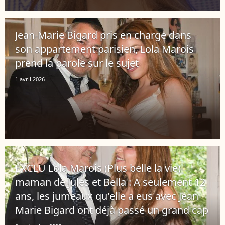
Jean-Marie Bigard pris en charge dans
son appartement parisien, Lola Marois
prend la parole sur le sujet
1 avril 2026
EXCLU Lola Marois (Plus belle la vie)
maman de Jules et Bella : A seulement 12
ans, les jumeaux qu'elle a eus avec Jean-
Marie Bigard ont déjà passé un grand cap