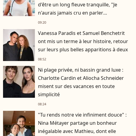
d'être un long fleuve tranquille, "Je
n'aurais jamais cru en parler
publiquement"
09:20
Vanessa Paradis et Samuel Benchetrit
ont mis un terme à leur histoire, retour
sur leurs plus belles apparitions à deux
08:52
Ni plage privée, ni bassin grand luxe :
Charlotte Cardin et Aliocha Schneider
misent sur des vacances en toute
simplicité
08:24
"Tu rends notre vie infiniment douce" :
Nina Métayer partage un bonheur
inégalable avec Mathieu, dont elle