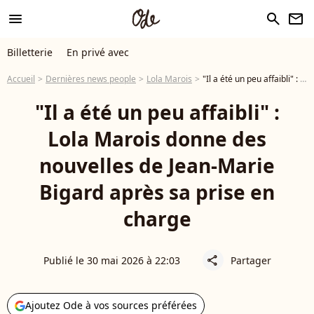
menu
search
newsletter
Billetterie
En privé avec
Accueil
Dernières news people
Lola Marois
"Il a été un peu affaibli" : Lola Marois donne des nouvelles de Jean-Marie Bigard après sa prise en charge
"Il a été un peu affaibli" :
Lola Marois donne des
nouvelles de Jean-Marie
Bigard après sa prise en
charge
Publié le 30 mai 2026 à 22:03
Partager
share
Ajoutez Ode à vos sources préférées