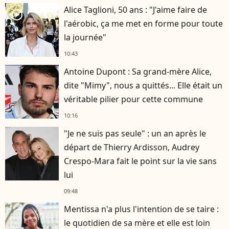
Alice Taglioni, 50 ans : "J'aime faire de
player2
l'aérobic, ça me met en forme pour toute
la journée"
10:43
Antoine Dupont : Sa grand-mère Alice,
dite "Mimy", nous a quittés... Elle était un
véritable pilier pour cette commune
10:16
"Je ne suis pas seule" : un an après le
départ de Thierry Ardisson, Audrey
Crespo-Mara fait le point sur la vie sans
lui
09:48
Mentissa n'a plus l'intention de se taire :
le quotidien de sa mère et elle est loin