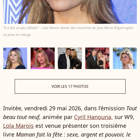
"Il a été un peu affaibli" : Lola Marois donne des nouvelles de Jean-Marie Bigard après
sa prise en charge
VOIR LES 17 PHOTOS
Invitée, vendredi 29 mai 2026, dans l’émission
Tout
beau tout neuf,
animée par
Cyril Hanouna,
sur W9,
Lola Marois
est venue présenter son troisième
livre
Maman fait la fête : sexe, argent et pouvoir, le