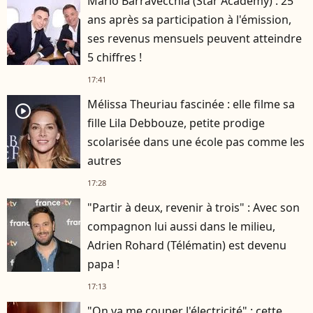
Mario Barravecchia (Star Academy) : 25
ans après sa participation à l'émission,
ses revenus mensuels peuvent atteindre
5 chiffres !
17:41
Mélissa Theuriau fascinée : elle filme sa
player2
fille Lila Debbouze, petite prodige
scolarisée dans une école pas comme les
autres
17:28
"Partir à deux, revenir à trois" : Avec son
compagnon lui aussi dans le milieu,
Adrien Rohard (Télématin) est devenu
papa !
17:13
"On va me couper l'électricité" : cette