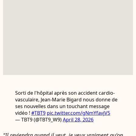
Sorti de l'hôpital après son accident cardio-
vasculaire, Jean-Marie Bigard nous donne de
ses nouvelles dans un touchant message
vidéo !
#TBT9
pic.twitter.com/gNmYfavjV5
— TBT9 (@TBT9_W9)
April 28, 2026
"Il reviendra quand il veut, je veux vraiment qu'on