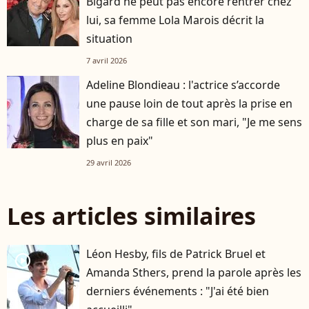
Bigard ne peut pas encore rentrer chez
lui, sa femme Lola Marois décrit la
situation
7 avril 2026
Adeline Blondieau : l'actrice s’accorde
une pause loin de tout après la prise en
charge de sa fille et son mari, "Je me sens
plus en paix"
29 avril 2026
Les articles similaires
Léon Hesby, fils de Patrick Bruel et
player2
Amanda Sthers, prend la parole après les
derniers événements : "J'ai été bien