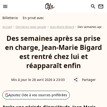
menu
search
newsletter
Billetterie
En privé avec
Accueil
Dernières news people
Jean-Marie Bigard
Des semaines après sa prise en charge, Jean-Marie Bigard est rentré chez lui et réapparaît enfin
Des semaines après sa prise
en charge, Jean-Marie Bigard
est rentré chez lui et
réapparaît enfin
Mis à jour le 28 avril 2026 à 23:03
Partager
share
Ajoutez Ode à vos sources préférées