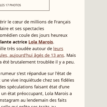
 LES 17 PHOTOS
rir le cœur de millions de Français
aire et ses spectacles
 comédien coule des jours heureux
llante actrice
Lola Marois
.
ille très soudée autour de
leurs
ules, aujourd'hui âgés de 13 ans
. Mais
a été brutalement troublée il y a peu.
 rumeur s'est répandue sur l'état de
 une vive inquiétude chez ses fidèles
des spéculations faisant état d'une
 un état préoccupant, Lola Marois a
 Instagram au lendemain des faits
, celle qui prête ses traits au