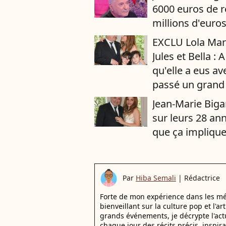
6000 euros de r
millions d'euro
EXCLU Lola Maro
Jules et Bella :
qu'elle a eus av
passé un grand
Jean-Marie Biga
sur leurs 28 an
que ça implique
Par
Hiba Semali
|
Rédactrice
Forte de mon expérience dans les mé
bienveillant sur la culture pop et l'ar
grands événements, je décrypte l'actu
chaque jour des récits précis, inspir