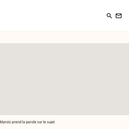
search
newsletter
arois prend la parole sur le sujet