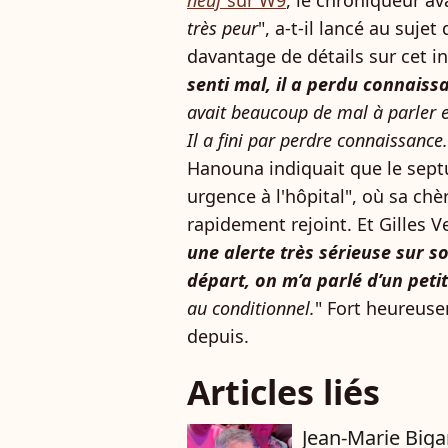
neuf
sur W9
, le chroniqueur ava
très peur
", a-t-il lancé au suje
davantage de détails sur cet in
senti mal, il a perdu connais
avait beaucoup de mal à parler et
Il a fini par perdre connaissance.
Hanouna indiquait que le septu
urgence à l'hôpital", où sa chèr
rapidement rejoint. Et Gilles Ve
une alerte très sérieuse sur so
départ, on m’a parlé d’un peti
au conditionnel.
" Fort heureuse
depuis.
Articles liés
Jean-Marie Biga