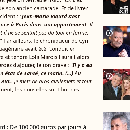
it jeté un véritable froid. "
On a eu
t de son ancien camarade. Et de livrer
cident : "
Jean-Marie Bigard s’est
sance à Paris dans son appartement
. Il
 il ne se sentait pas du tout en forme.
player2
" Par ailleurs, le chroniqueur de Cyril
agénaire avait été "conduit en
e et tendre Lola Marois l'aurait alors
rdez d'ajouter, le ton grave : "
Il y a eu
n état de santé, ce matin. (...) Au
player2
t AVC
. Je mets de gros guillemets et tout
ment, les nouvelles sont bonnes
rd : De 100 000 euros par jours à