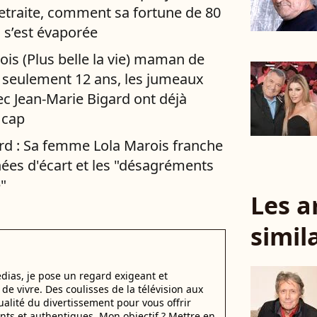
etraite, comment sa fortune de 80
s s’est évaporée
is (Plus belle la vie) maman de
 A seulement 12 ans, les jumeaux
ec Jean-Marie Bigard ont déjà
 cap
rd : Sa femme Lola Marois franche
nées d'écart et les "désagréments
"
Les a
simil
dias, je pose un regard exigeant et
t de vivre. Des coulisses de la télévision aux
alité du divertissement pour vous offrir
ants et authentiques. Mon objectif ? Mettre en