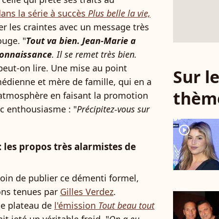
ans la série à succès
Plus belle la vie,
er les craintes avec un message très
ouge. "
Tout va bien. Jean-Marie a
 connaissance
. Il se remet très bien.
 peut-on lire. Une mise au point
Sur 
médienne et mère de famille, qui en a
thèm
atmosphère en faisant la promotion
c enthousiasme : "
Précipitez-vous sur
player2
 les propos très alarmistes de
soin de publier ce démenti formel,
ions tenues par
Gilles Verdez
.
le plateau de
l'émission
Tout beau tout