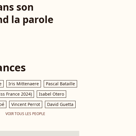
ans son
d la parole
ances
e
Iris Mittenaere
Pascal Bataille
iss France 2024)
Isabel Otero
pé
Vincent Perrot
David Guetta
VOIR TOUS LES PEOPLE